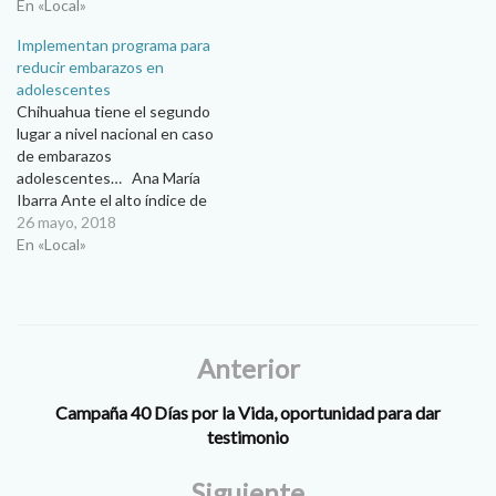
algunas características e
En «Local»
implicaciones de este
Implementan programa para
difundido fenómeno. Blanca
reducir embarazos en
Alicia Martínez Hace unos
adolescentes
meses, una niña de catorce
Chihuahua tiene el segundo
años decidió enviar
lugar a nivel nacional en caso
fotografías…
de embarazos
adolescentes… Ana María
Ibarra Ante el alto índice de
embarazos en niñas y
26 mayo, 2018
adolescentes que se
En «Local»
registra en la ciudad, estado
y país, activista provida
advirtió sobre la necesidad
de educar adecuadamente a
niños y jóvenes en…
Anterior
Campaña 40 Días por la Vida, oportunidad para dar
testimonio
Siguiente