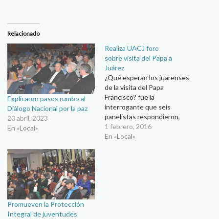
Relacionado
Realiza UACJ foro
sobre visita del Papa a
Juárez
¿Qué esperan los juarenses
de la visita del Papa
Francisco? fue la
Explicaron pasos rumbo al
interrogante que seis
Diálogo Nacional por la paz
panelistas respondieron,
20 abril, 2023
mediante una reflexión,
1 febrero, 2016
En «Local»
según sus expectativas
En «Local»
personales y como
integrantes de la comunidad
fronteriza, en el foro
realizado por la Universidad
Autónoma de Ciudad Juárez
a propósito de la próxima
Promueven la Protección
visita del Santo…
Integral de juventudes