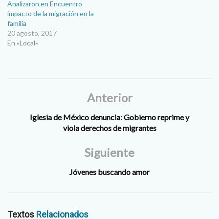
Analizaron en Encuentro
Martínez Con la atención
impacto de la migración en la
centrada en los migrantes y
familia
en acciones para apoyarlos,
20 agosto, 2017
este año…
En «Local»
Anterior
Iglesia de México denuncia: Gobierno reprime y
viola derechos de migrantes
Siguiente
Jóvenes buscando amor
Textos
Relacionados