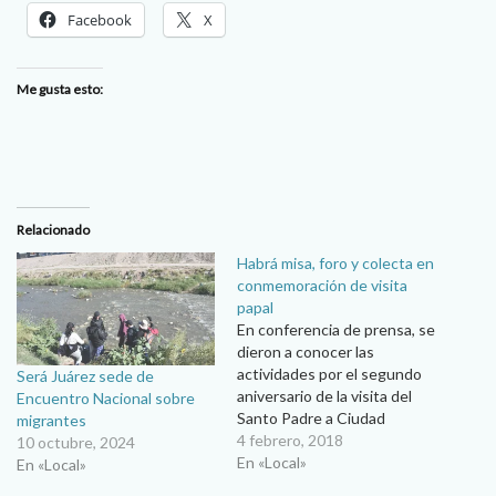
Facebook
X
Me gusta esto:
Relacionado
Habrá misa, foro y colecta en
conmemoración de visita
papal
En conferencia de prensa, se
dieron a conocer las
actividades por el segundo
Será Juárez sede de
aniversario de la visita del
Encuentro Nacional sobre
Santo Padre a Ciudad
migrantes
Juárez, las cuales estarán
4 febrero, 2018
10 octubre, 2024
enfocadas en los migrantes
En «Local»
En «Local»
y presos. Blanca Alicia