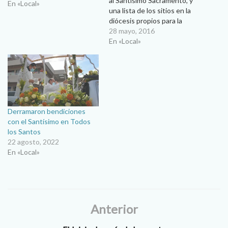
al Santísimo Sacramento, y
En «Local»
una lista de los sitios en la
diócesis propios para la
adoración al Santísimo.
28 mayo, 2016
Obispo invita a visitarlos
En «Local»
frecuentemente Claudia I.
Robles Un llamado a vivir y
animar la adoración al
Santísimo Sacramento hizo
el obispo…
Derramaron bendiciones
con el Santísimo en Todos
los Santos
22 agosto, 2022
En «Local»
Anterior