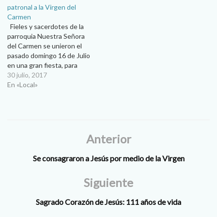
patronal a la Virgen del
Carmen
Fieles y sacerdotes de la
parroquia Nuestra Señora
del Carmen se unieron el
pasado domingo 16 de Julio
en una gran fiesta, para
celebrar a su santa patrona,
30 julio, 2017
la Virgen del Monte
En «Local»
Carmelo. La celebración
transcurrió con misas y la
verbena popular que ya es
tradición en la Colonia…
Anterior
Se consagraron a Jesús por medio de la Virgen
Siguiente
Sagrado Corazón de Jesús: 111 años de vida