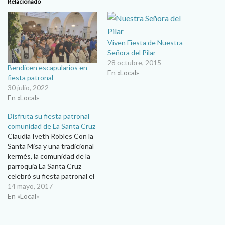
Relacionado
Viven Fiesta de Nuestra
Señora del Pilar
28 octubre, 2015
Bendicen escapularios en
En «Local»
fiesta patronal
30 julio, 2022
En «Local»
Disfruta su fiesta patronal
comunidad de La Santa Cruz
Claudia Iveth Robles Con la
Santa Misa y una tradicional
kermés, la comunidad de la
parroquia La Santa Cruz
celebró su fiesta patronal el
pasado domingo 7 de mayo,
14 mayo, 2017
con la guía de su párroco, el
En «Local»
padre José González. En el
marco de la fiesta del Buen