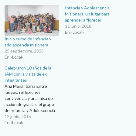
Infancia y Adolescencia
Misionera, un lugar para
aprender a florecer
11 junio, 2018
En «Local»
Inició curso de Infancia y
adolescencia misionera
25 septiembre, 2025
En «Local»
Celebraron 10 años de la
IAM con la visita de ex
integrantes
Ana María Ibarra Entre
juegos, reflexiones,
convivencia y una misa de
acción de gracias, el grupo
de Infancia y Adolescencia
Misionera de la parroquia El
12 junio, 2016
Señor de la Misericordia
En «Local»
celebró su décimo
aniversario de fundación. A