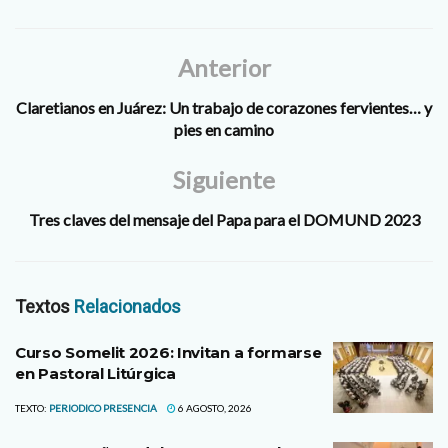
los festejos, que se
realizaron 28 y 29 de mayo,
se sumaron algunos
Anterior
jóvenes…
Claretianos en Juárez: Un trabajo de corazones fervientes… y
pies en camino
Siguiente
Tres claves del mensaje del Papa para el DOMUND 2023
Textos
Relacionados
Curso Somelit 2026: Invitan a formarse
en Pastoral Litúrgica
TEXTO:
PERIODICO PRESENCIA
6 AGOSTO, 2026