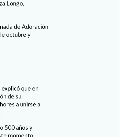
nza Longo,
ornada de Adoración
 de octubre y
explicó que en
ión de su
hores a unirse a
.
do 500 años y
ste momento.