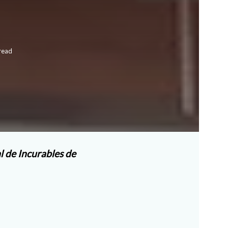
read
l de Incurables de