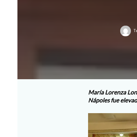
T
María Lorenza Long
Nápoles fue elevada