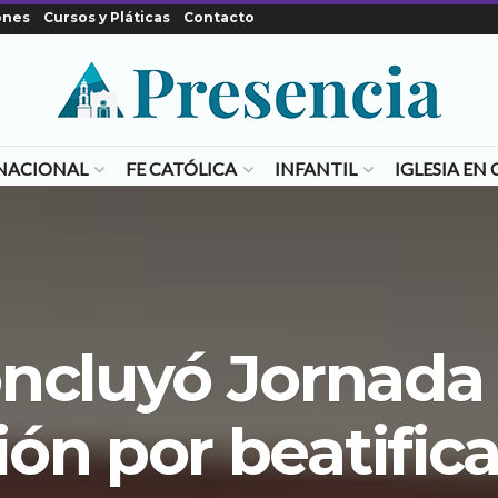
ones
Cursos y Pláticas
Contacto
NACIONAL
FE CATÓLICA
INFANTIL
IGLESIA E
ncluyó Jornada
ón por beatific