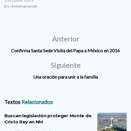
el Sínodo de la Familia que se
5 octubre, 2015
realiza desde este domingo
En «Internacional»
en Roma. Mons. Rodrigo
Aguilar/ Obispo de
Tehuacán Hemos tenido la
apertura del Sínodo en
Roma, haciendo oración:
Anterior
expresamente con…
Confirma Santa Sede Visita del Papa a México en 2016
Siguiente
Una oración para unir a la familia
Textos
Relacionados
Buscan legislación proteger Monte de
Cristo Rey en NM