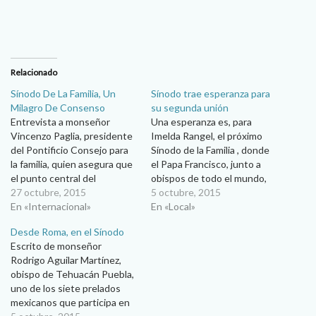
Relacionado
Sínodo De La Familia, Un
Sínodo trae esperanza para
Milagro De Consenso
su segunda unión
Entrevista a monseñor
Una esperanza es, para
Vincenzo Paglia, presidente
Imelda Rangel, el próximo
del Pontificio Consejo para
Sínodo de la Familia , donde
la familia, quien asegura que
el Papa Francisco, junto a
el punto central del
obispos de todo el mundo,
documento conclusivo, es la
27 octubre, 2015
reflexionarán sobre diversos
5 octubre, 2015
misericordia… Andrés
En «Internacional»
temas, entre ellos el de los
En «Local»
Beltramo Álvarez “Un
divorciados en segundas
Desde Roma, en el Sínodo
milagro”. Así calificó
nupcias para determinar
Escrito de monseñor
Vincenzo Paglia al consenso
nuevas formas de acogida
Rodrigo Aguilar Martínez,
alcanzado al final de la
en la Iglesia. Igual fue para
obispo de Tehuacán Puebla,
asamblea del Sínodo de los
Imelda…
uno de los siete prelados
Obispos, que concluyó este
mexicanos que participa en
domingo…