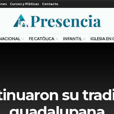
ones
Cursos y Pláticas
Contacto
NACIONAL
FE CATÓLICA
INFANTIL
IGLESIA E
inuaron su trad
guadalupana