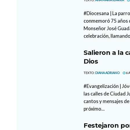
#Diocesana | La parr
conmemoró 75 años de
Monseñor José Guada
celebración, llamando
Salieron a la 
Dios
TEXTO:
DIANA ADRIANO
6 
#Evangelización | Jóv
las calles de Ciudad 
cantos y mensajes de 
próximo...
Festejaron po