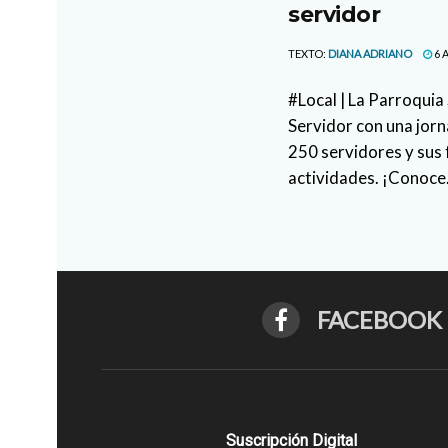
servidor
TEXTO:
DIANA ADRIANO
6 
#Local | La Parroquia
Servidor con una jor
250 servidores y sus 
actividades. ¡Conoce.
FACEBOOK
Suscripción Digital