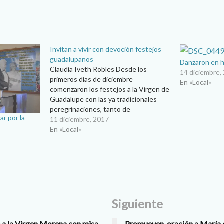
Invitan a vivir con devoción festejos
guadalupanos
Danzaron en h
Claudia Iveth Robles Desde los
14 diciembre,
primeros días de diciembre
En «Local»
comenzaron los festejos a la Virgen de
Guadalupe con las ya tradicionales
peregrinaciones, tanto de
ar por la
comunidades parroquiales, como de
11 diciembre, 2017
sacerdotes, religiosas y pueblo
En «Local»
general, quienes quisieron agradecer a
la Morenita del Tepeyac en los días
previos a su fiesta. El padre…
Siguiente
 a la Virgen Morena con misa
Promueven oración a María 