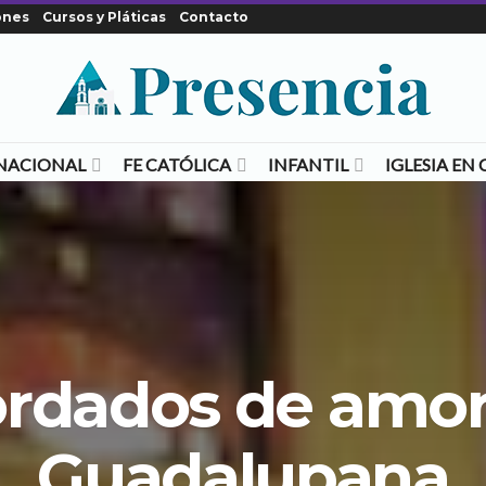
ones
Cursos y Pláticas
Contacto
NACIONAL
FE CATÓLICA
INFANTIL
IGLESIA E
rdados de amor 
Guadalupana