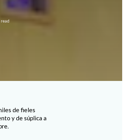
 read
iles de fieles
nto y de súplica a
bre.