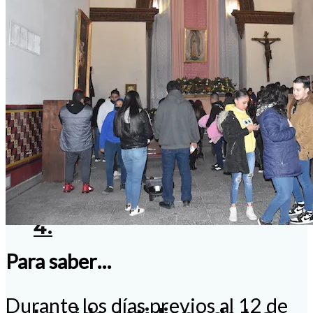
El misterio Eucarístico.
Catequesis del papa León
sobre los documentos del
Concilio Vaticano II. III.
Constitución
Sacrosanctum Concilium
4.
Para saber…
Durante los días previos al 12 de