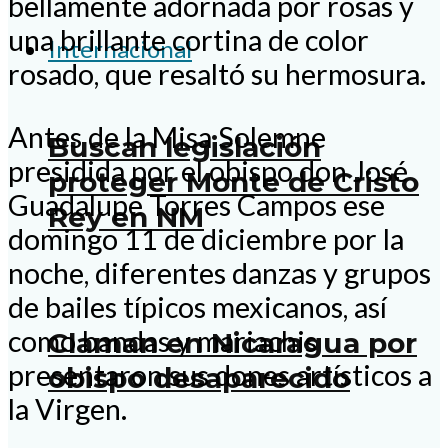
bellamente adornada por rosas y
una brillante cortina de color
Internacional
rosado, que resaltó su hermosura.
Antes de la Misa Solemne
Buscan legislación
presidida por el obispo don José
proteger Monte de Cristo
Guadalupe Torres Campos ese
Rey en NM
domingo 11 de diciembre por la
noche, diferentes danzas y grupos
de bailes típicos mexicanos, así
como bandas y mariachis
Claman en Nicaragua por
presentaron sus dones artísticos a
obispo desaparecido
la Virgen.