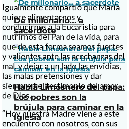
Igualmente compartió que María
quiere alimentarnos y
De millonario… a
conducirnos a la Eucaristía para
sacerdote
nutrirnos del Pan de la vida, para
que de esta forma seamos fuertes
y valientes ante las acechanzas del
mal, y dejar a un lado las envidias,
las malas pretensiones y dar
siempre fiel testimonio del amor
Habla Limosnero del papa:
de Dios.
Los pobres son la
brújula para caminar en la
“Hoy nuestra Madre viene a este
Iglesia
encuentro con nosotros, con sus