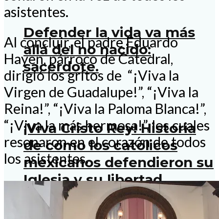
asistentes.
Defender la vida va más
Al concluir, el padre Eduardo
allá del no nacido:
Hayen, párroco de Catedral,
sacerdote.
dirigió los gritos de “¡Viva la
Virgen de Guadalupe!”, “¡Viva la
Reina!”, “¡Viva la Paloma Blanca!”,
“¡Viva la más hermosa!”, los cuales
¡Viva Cristo Rey! Historia
resonaron en el corazón de todos
de cómo los católicos
los asistentes.
mexicanos defendieron su
Iglesia y su libertad
durante la Guerra Cristera,
que inició hace 100 años…