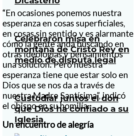
Dicasterio
“En ocasiones ponemos nuestra
esperanza en cosas superficiales,
en cosas sin sentido y es alarmante
Celebraron misa en
cómo la gente anda buscando en
montaña de Cristo Rey en
otras ideologías y pensamientos
medio de disputa legal
una solución. Pero nuestra
esperanza tiene que estar solo en
Dios que se nos da a través de
nuestra Madre Santísima”, indicó
Custodiar juntos el don
el obispo en su homilía.
que Dios ha confiado a su
Iglesia
Un encuentro de alegría