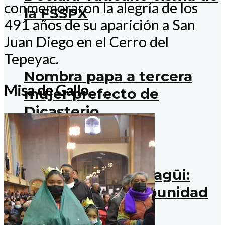
conmemoraron la alegría de los
la FSSPX
491 años de su aparición a San
Juan Diego en el Cerro del
Tepeyac.
Nombra papa a tercera
Misa de Gallo
mujer prefecto de
Dicasterio
El camino a Serocagüi:
postales de la impunidad
en la Tarahumara