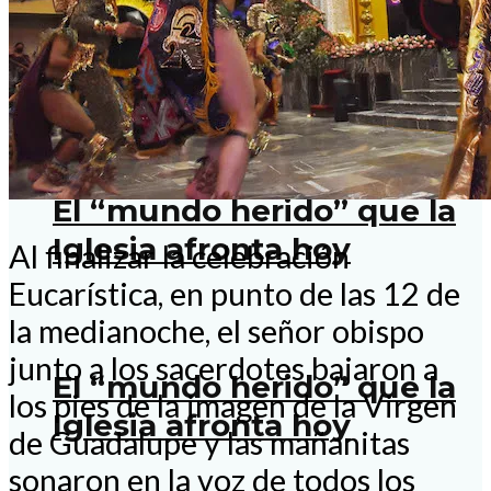
Vida y obra de los 25
mártires cristeros
El “mundo herido” que la
Iglesia afronta hoy
Al finalizar la celebración
Eucarística, en punto de las 12 de
la medianoche, el señor obispo
junto a los sacerdotes bajaron a
El “mundo herido” que la
los pies de la imagen de la Virgen
Iglesia afronta hoy
de Guadalupe y las mañanitas
sonaron en la voz de todos los