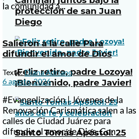
Caminan juntos bajo la
la comunidad a...
protección de san Juan
Diego
Salieron a la calle Para
difundir el amor de Dios
¡Feliz retiro, padre Lozoya!
Texto:
Diana Adriano
6 agosto, 2026
¡Bienvenido, padre Javier!
#Evangelización | Jóvenes de la
Renovación Carismática salen a las
calles de Ciudad Juárez para
difundir el amor de Dios. Con
Santo Tomás Apóstol: 25