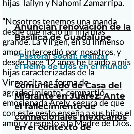
hijas Tailyn y Nahomi Zamarripa.
“Nosotros tenemos una manda
Anuncian renovación de la
desde que nació mi hija más
Basílica de Guadalupe
grande. La Virgen, en su inmenso
amor, intercedió por nosotros, y
desde hace 12 años he traído a mis
hijas caracterizadas de la
Virgencita en forma de
Comunicado de Casa del
agradecimiento”, compartió
Migrante en Juárez: Ante
emocionada Arely, segura de que
el fallecimiento de
con este gesto enseña a sus hijas el
connacionales mexicanos
amor y respeto a la Madre de Dios.
en el contexto de