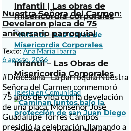
Infantil | Las obras de
Nuestra Señora del Carmen:
misericordia corporales
Develaron placa de 75
aniversario parroquial
Texto:
Ana Maria Ibarra
6 agosto, 2026
Infantil – Las Obras de
Misericordia Corporales
#Diocesana | La parroquia Nuestra
Señora del Carmen conmemoró
Iglesia en Comunidad
75 años de vida con la develación
de una placa. Monseñor José
Guadalupe Torres Campos
presidió la celebración, llamando a