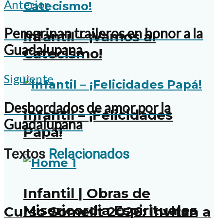
Anterior
Peregrinan traileros en honor a la
Infantil – ¡Vamos al
Guadalupana
Catecismo!
Siguiente
Desbordados de amor por la
Infantil – ¡Felicidades
Guadalupana
Papá!
Textos
Relacionados
Infantil | Obras de
Misericordia Espirituales
Curso Somelit 2026: Invitan a