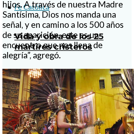
hijos. A través de nuestra Madre
Fe Católica
Santísima, Dios nos manda una
señal, y en camino a los 500 años
de su aparición, este es un
Vida y obra de los 25
encuentro que nos llena de
mártires cristeros
alegría”, agregó.
Honrar a tu padre y a tu
madre
Nuevos santos mexicanos: