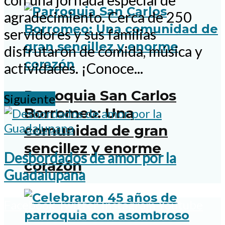
con una jornada especial de
agradecimiento. Cerca de 250
servidores y sus familias
disfrutaron de comida, música y
actividades. ¡Conoce...
Parroquia San Carlos
Siguiente
Borromeo: Una
comunidad de gran
sencillez y enorme
Desbordados de amor por la
corazón
Guadalupana
Facebook
Twitter
Instagram
Youtube