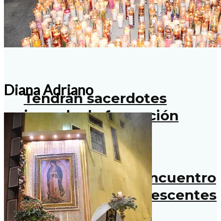
Invitan a parejas al nuevo
ciclo de Caná
Diana Adriano
Tendrán sacerdotes
jornada de formación
Realizan primer encuentro
de líderes de adolescentes