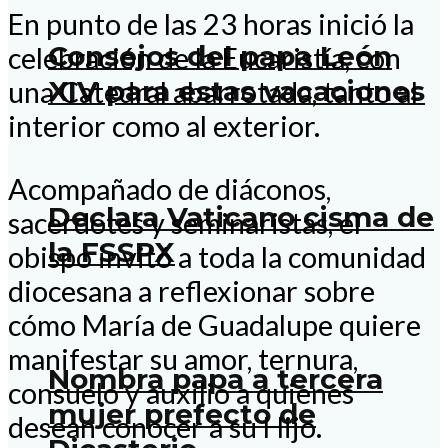
En punto de las 23 horas inició la
Consejos del papa León
celebración de la Eucaristía, con
XIV para estas vacaciones
una Catedral abarrotada, tanto al
interior como al exterior.
Acompañado de diáconos,
Declara Vaticano cisma de
sacerdotes y seminaristas, el
la FSSPX
obispo invitó a toda la comunidad
diocesana a reflexionar sobre
cómo María de Guadalupe quiere
manifestar su amor, ternura,
Nombra papa a tercera
consuelo y auxilio a quienes
mujer prefecto de
desean conocer a su Hijo.