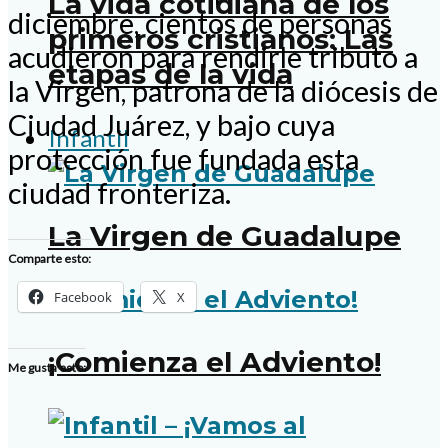
La vida cotidiana de los
diciembre, cientos de personas
primeros cristianos: Las
acudieron para rendirle tributo a
etapas de la vida
la Virgen, patrona de la diócesis de
Ciudad Juárez, y bajo cuya
Infantil
protección fue fundada esta
ciudad fronteriza.
La Virgen de Guadalupe
Comparte esto:
Facebook
X
¡Comienza el Adviento!
Me gusta esto: