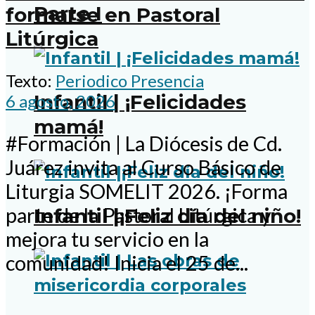
Parte I
formarse en Pastoral
Litúrgica
Texto:
Periodico Presencia
Infantil | ¡Felicidades
6 agosto, 2026
mamá!
#Formación | La Diócesis de Cd.
Juárez invita al Curso Básico de
Liturgia SOMELIT 2026. ¡Forma
parte de la Pastoral Litúrgica y
Infantil |¡Feliz día del niño!
mejora tu servicio en la
comunidad! Inicia el 25 de...