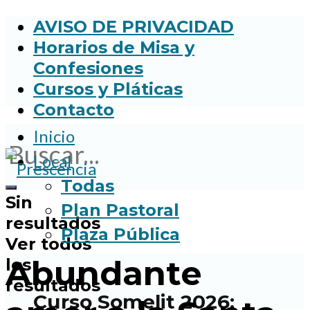
AVISO DE PRIVACIDAD
Horarios de Misa y
Confesiones
Cursos y Pláticas
Contacto
Inicio
Local
Todas
Sin
Plan Pastoral
resultados
Plaza Pública
Ver todos
Abundante
los
resultados
Curso Somelit 2026: