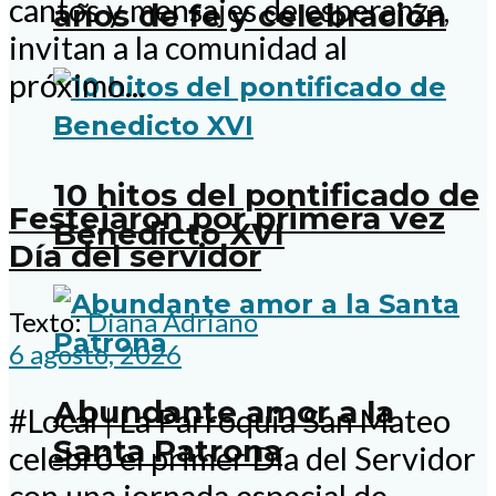
cantos y mensajes de esperanza,
años de fe y celebración
invitan a la comunidad al
próximo...
10 hitos del pontificado de
Festejaron por primera vez
Benedicto XVI
Día del servidor
Texto:
Diana Adriano
6 agosto, 2026
Abundante amor a la
#Local | La Parroquia San Mateo
Santa Patrona
celebró el primer Día del Servidor