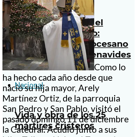
Perseveremos en el
camino ya iniciado:
Administrador Diocesano
Pbro. Armando Benavides
Romero
Como lo
ha hecho cada año desde que
Nacional
nació su hija mayor, Arely
Martínez Ortiz, de la parroquia
San Pedro y San Pablo, visitó el
Vida y obra de los 25
pasado domingo 11 de diciembre
mártires cristeros
la Catedral. Acudió junto a sus