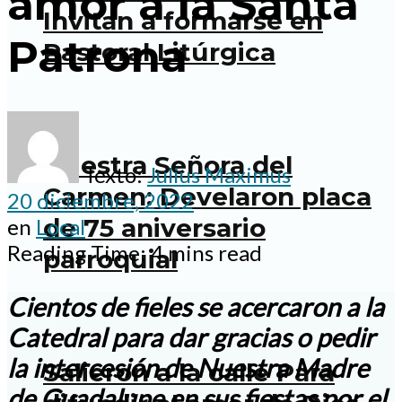
amor a la Santa
Invitan a formarse en
Patrona
Pastoral Litúrgica
Nuestra Señora del
Texto:
Julius Maximus
Carmen: Develaron placa
20 diciembre, 2022
de 75 aniversario
en
Local
Reading Time: 4 mins read
parroquial
Cientos de fieles se acercaron a la
Catedral para dar gracias o pedir
la intercesión de Nuestra Madre
Salieron a la calle Para
de Guadalupe en sus fiestas por el