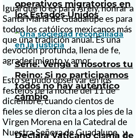
operativos migratorios en
Igual que lo es para Arely, honrar a
los Estados Unidos
Santa María de Guadalupe es para
todos los católicos mexicanos más
que una tradición anual. Es una
devoción profunda, llena de fe,
agradecimiento y amor.
Serie: Venga a nosotros tu
Reino: Si no participamos
Esto se pudo observar en los
todos no hay auténtico
festejos de la noche del 11 de
cambio
diciembre, cuando cientos de
fieles se dieron cita a los pies de la
Virgen Morena en la Catedral de
Nuestra Señora de Guadalupe, y
Declara Vaticano cisma de