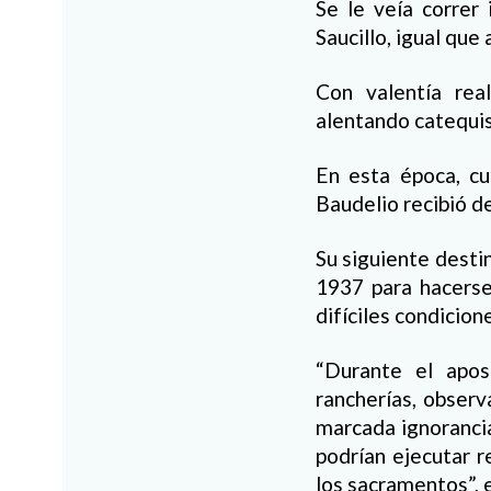
Se le veía correr
Saucillo, igual que
Con valentía real
alentando catequist
En esta época, cu
Baudelio recibió 
Su siguiente desti
1937 para hacers
difíciles condicion
“Durante el apos
rancherías, observ
marcada ignorancia
podrían ejecutar r
los sacramentos”, 