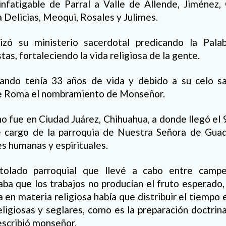
 infatigable de Parral a Valle de Allende, Jiménez,
 a Delicias, Meoqui, Rosales y Julimes.
izó su ministerio sacerdotal predicando la Pala
as, fortaleciendo la vida religiosa de la gente.
ando tenía 33 años de vida y debido a su celo sa
de Roma el nombramiento de Monseñor.
no fue en Ciudad Juárez, Chihuahua, a donde llegó el
e cargo de la parroquia de Nuestra Señora de Gua
es humanas y espirituales.
tolado parroquial que llevé a cabo entre campes
aba que los trabajos no producían el fruto esperado,
 en materia religiosa había que distribuir el tiempo
eligiosas y seglares, como es la preparación doctrina
escribió monseñor.