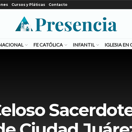
ones
Cursos y Pláticas
Contacto
NACIONAL
FE CATÓLICA
INFANTIL
IGLESIA E
eloso Sacerdote
de Ciudad Juáre