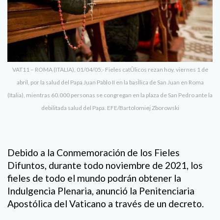
VAT11 – ROMA (ITALIA), 01/04/05.- Fieles catÛlicos rezan hoy, viernes 1 de
abril, por la salud del Papa Juan Pablo II en la basÌlica de San Juan en Roma
(Italia), mientras 60.000 personas se congregan en la plaza de San Pedro ante la
debilitada salud del Papa. EFE/Bartolomiej Zborowski
Debido a la Conmemoración de los Fieles
Difuntos, durante todo noviembre de 2021, los
fieles de todo el mundo podrán obtener la
Indulgencia Plenaria, anunció la Penitenciaria
Apostólica del Vaticano a través de un decreto.