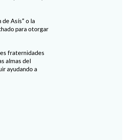
de Asís” o la
echado para otorgar
res fraternidades
as almas del
uir ayudando a