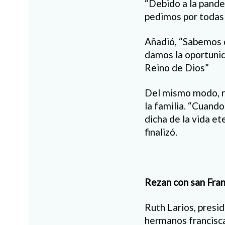
“Debido a la pand
pedimos por todas l
Añadió, “Sabemos q
damos la oportunid
Reino de Dios”
Del mismo modo, re
la familia. “Cuand
dicha de la vida e
finalizó.
Rezan con san Fra
Ruth Larios, presi
hermanos francisca