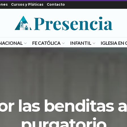
ones
Cursos y Pláticas
Contacto
NACIONAL
FE CATÓLICA
INFANTIL
IGLESIA E
r las benditas 
purgatorio