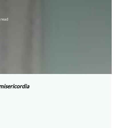
 read
misericordia