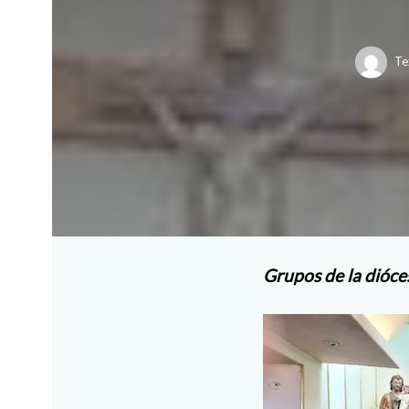
Te
Grupos de la dióce