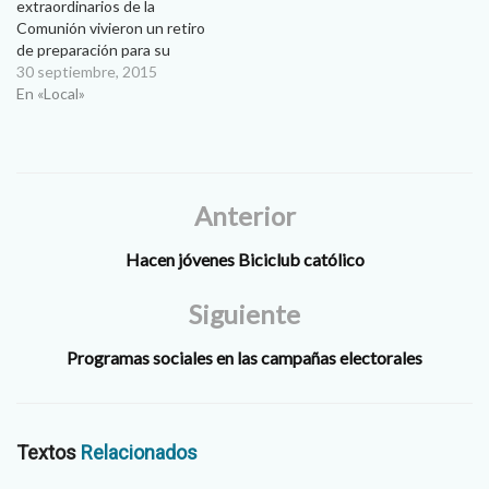
extraordinarios de la
Comunión vivieron un retiro
de preparación para su
apostolado impartido por el
30 septiembre, 2015
padre Francisco Galo
En «Local»
Sánchez el pasado sábado
19 de septiembre, en la
parroquia El Señor de la
Misericordia. El padre Galo,
quien desde hace 18 años
Anterior
es coordinador…
Hacen jóvenes Biciclub católico
Siguiente
Programas sociales en las campañas electorales
Textos
Relacionados