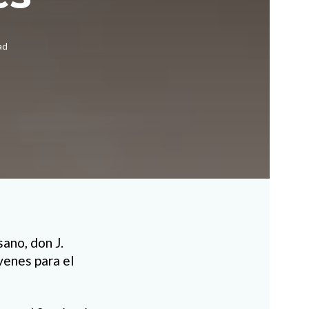
ad
ano, don J.
venes para el