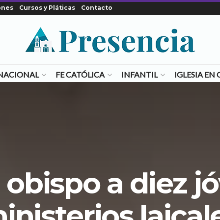
ones
Cursos y Pláticas
Contacto
NACIONAL
FE CATÓLICA
INFANTIL
IGLESIA E
e obispo a diez j
inisterios laical