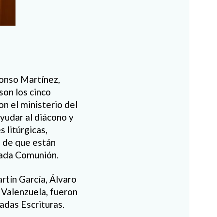
lonso Martínez,
 son los cinco
n el ministerio del
yudar al diácono y
s litúrgicas,
 de que están
grada Comunión.
rtín García, Álvaro
 Valenzuela, fueron
radas Escrituras.