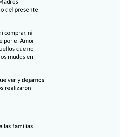
s Madres
lo del presente
i comprar, ni
re por el Amor
uellos que no
eños mudos en
ue ver y dejarnos
s realizaron
 las familias