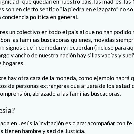
dignidad- que quedan en nuestro país, las madres, la
s son en cierto sentido “la piedra en el zapato” no so
 conciencia política en general.
es un colectivo en todo el país al que no han podido n
r. Son las familias buscadoras quienes, movidas siemp
an signos que incomodan y recuerdan (incluso para aq
largo y ancho de nuestra nación hay sillas vacías y su
e hogares.
re hay otra cara de la moneda, como ejemplo habrá q
tos de personas extranjeras que afuera de los estadio
omprensión, abrazado a las familias buscadoras.
esia?
da en Jesús la invitación es clara: acompañar con fe a
s tienen hambre y sed de Justicia.