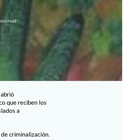
mins read
 abrió
co que reciben los
slados a
de criminalización.