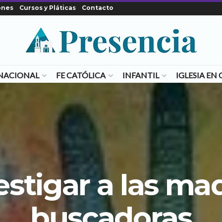
ones
Cursos y Pláticas
Contacto
NACIONAL
FE CATÓLICA
INFANTIL
IGLESIA E
estigar a las ma
buscadoras