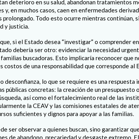
tan deterioro en su salud, abandonan tratamientos m
s y, en muchos casos, caen en enfermedades derivada
és prolongado. Todo esto ocurre mientras continúan, s
 y justicia.
n que, si el Estado desea “investigar” o comprender e
ultado debería ser otro: evidenciar la necesidad urgen
s familias buscadoras. Esto implicaría reconocer que 
s costos de una responsabilidad que corresponde al 
o desconfianza, lo que se requiere es una respuesta i
as públicas concretas: la creación de un presupuesto 
úsqueda, así como el fortalecimiento real de las insti
ularmente la CEAV y las comisiones estatales de aten
sos suficientes y dignos para apoyar a las familias.
ede ser observar a quienes buscan, sino garantizar qu
nes de abandono, precariedad y desgaste extremo. El