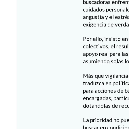
buscadoras enfren
cuidados personale
angustia y el estr
exigencia de verdad
Por ello, insisto e
colectivos, el res
apoyo real para la
asumiendo solas lo
Más que vigilancia 
traduzca en polític
para acciones de b
encargadas, partic
dotándolas de recur
La prioridad no pu
buscar en condicio