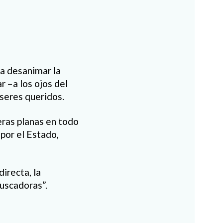
ra desanimar la
r –a los ojos del
 seres queridos.
eras planas en todo
por el Estado,
irecta, la
Buscadoras”.