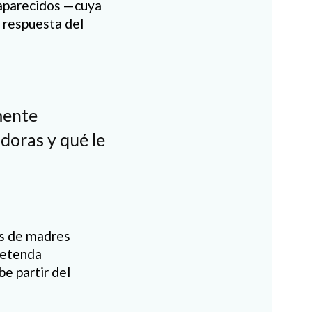
esaparecidos —cuya
a respuesta del
mente
doras y qué le
os de madres
pretenda
e partir del