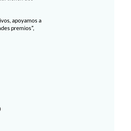
tivos, apoyamos a
ndes premios”,
)