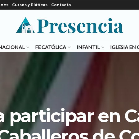
ones
Cursos y Pláticas
Contacto
NACIONAL
FE CATÓLICA
INFANTIL
IGLESIA E
 a participar en
Caballeros de C