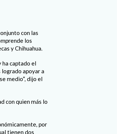
onjunto con las
omprende los
ecas y Chihuahua.
y ha captado el
s logrado apoyar a
e medio”, dijo el
ad con quien más lo
conómicamente, por
ual tienen dos