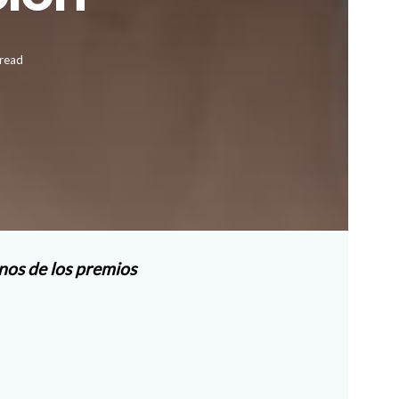
 read
unos de los premios