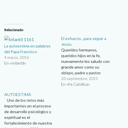
Relacionado
El esfuerzo…para seguir a
Jesús.
La autoestima en palabras
Queridos hermanos,
del Papa Francisco
queridos hijos en la fe,
4 marzo, 2016
nuevamente les saludo con
En «Infantil»
grande amor como su
obispo, padre y pastor.
Seguimos retomando los
20 septiembre, 2015
temas al lado del Papa
En «Fe Católica»
Francisco. Hemos tocado
AUTOESTIMA
temas como la alegría, el
Uno de los retos más
coraje, la sencillez, la
importantes en el proceso
esperanza, la autoestima, la
de desarrollo psicológico y
solidaridad. Hoy toca
espiritual es el
reflexionar el tema del…
fortalecimiento de nuestra