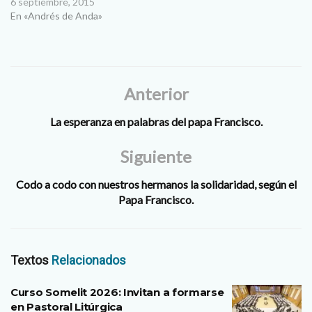
autoestima. Esto es así
6 septiembre, 2015
porque sólo en la medida en
En «Andrés de Anda»
que aprendamos a amarnos
incondicionalmente a
nosotros mismos seremos
capaces de dar y recibir el
verdadero amor y ser
Anterior
realmente…
La esperanza en palabras del papa Francisco.
Siguiente
Codo a codo con nuestros hermanos la solidaridad, según el
Papa Francisco.
Textos
Relacionados
Curso Somelit 2026: Invitan a formarse
en Pastoral Litúrgica