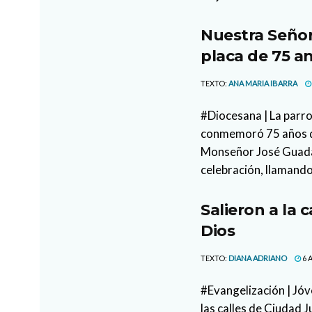
Nuestra Señor
placa de 75 an
TEXTO:
ANA MARIA IBARRA
#Diocesana | La parr
conmemoró 75 años de
Monseñor José Guada
celebración, llamando
Salieron a la 
Dios
TEXTO:
DIANA ADRIANO
6 
#Evangelización | Jóv
las calles de Ciudad 