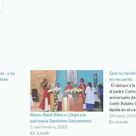
cer…y ya
Que su testim
dote
en recuerdo
El obispo y l
al padre Carlo
aniversario d
Iveth Robles 
lápida en el c
Mons. René Blanco: Llegó a la
Eucaristía, la
24 mayo, 201
parroquia Santísimo Sacramento
de Ciudad Juá
En «Local»
5 septiembre, 2023
Carlos Márque
En «Local»