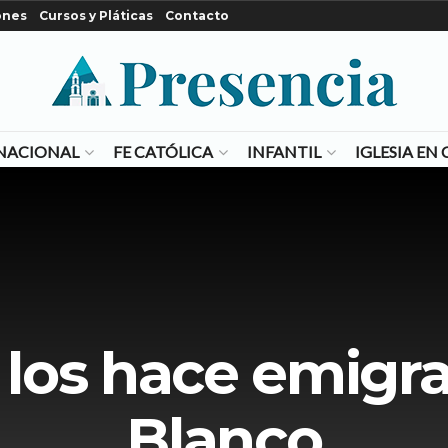
ones
Cursos y Pláticas
Contacto
NACIONAL
FE CATÓLICA
INFANTIL
IGLESIA E
 los hace emigr
Blanco