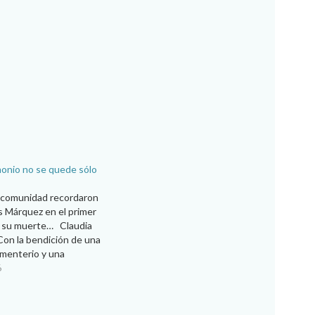
onio no se quede sólo
a comunidad recordaron
s Márquez en el primer
e su muerte… Claudia
Con la bendición de una
ementerio y una
 comunidad de la Diócesis
6
rez recordó al padre
z Horta, quien fue…