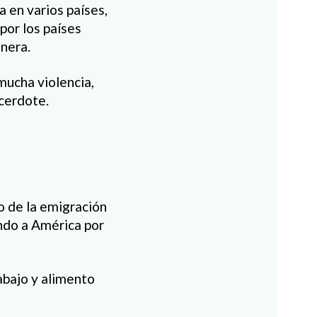
a en varios países,
por los países
enera.
 mucha violencia,
acerdote.
 de la emigración
ando a América por
abajo y alimento