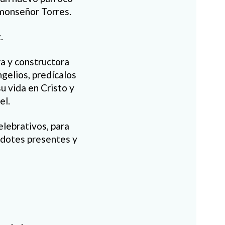
monseñor Torres.
.
ra y constructora
gelios, predícalos
u vida en Cristo y
el.
elebrativos, para
rdotes presentes y