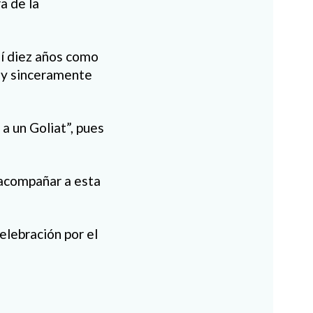
a de la
í diez años como
o y sinceramente
 un Goliat”, pues
 acompañar a esta
celebración por el