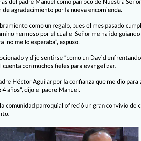
ras del padre Manuel como párroco de Nuestra Señor
n de agradecimiento por la nueva encomienda.
mbramiento como un regalo, pues el mes pasado cumpl
amino hermoso por el cual el Señor me ha ido guiand
ral no me lo esperaba”, expuso.
ionado y dijo sentirse “como un David enfrentando a
l cuenta con muchos fieles para evangelizar.
adre Héctor Aguilar por la confianza que me dio para
4 años”, dijo el padre Manuel.
, la comunidad parroquial ofreció un gran convivio de 
nto.