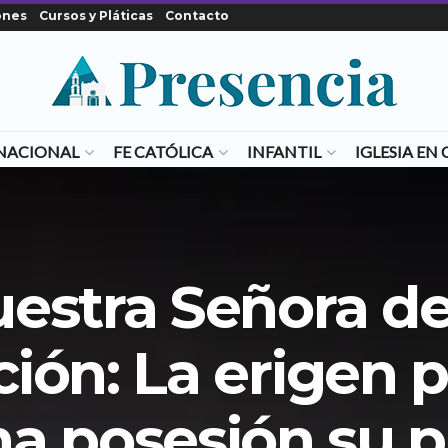
ones
Cursos y Pláticas
Contacto
NACIONAL
FE CATÓLICA
INFANTIL
IGLESIA E
estra Señora de
ión: La erigen 
a posesión su 