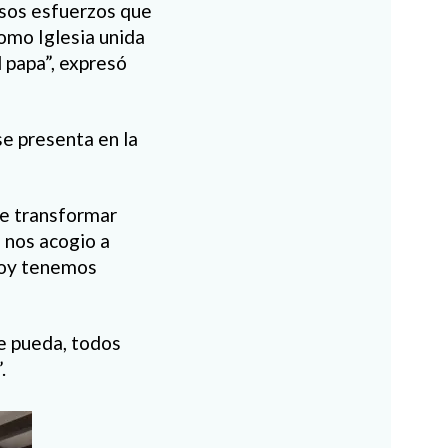
esos esfuerzos que
omo Iglesia unida
l papa”, expresó
se presenta en la
de transformar
z nos acogio a
hoy tenemos
de pueda, todos
.