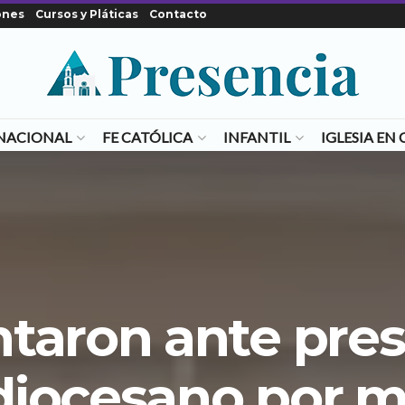
ones
Cursos y Pláticas
Contacto
NACIONAL
FE CATÓLICA
INFANTIL
IGLESIA E
taron ante pres
 diocesano por m