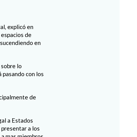
l, explicó en
s espacios de
á sucendiendo en
 sobre lo
á pasando con los
ncipalmente de
gal a Estados
 presentar a los
r a mas miembros