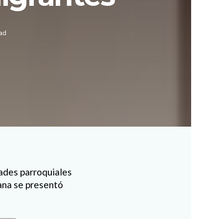
ead
dades parroquiales
ana se presentó