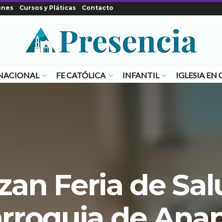
ones
Cursos y Pláticas
Contacto
NACIONAL
FE CATÓLICA
INFANTIL
IGLESIA E
zan Feria de Sa
rroquia de Ana