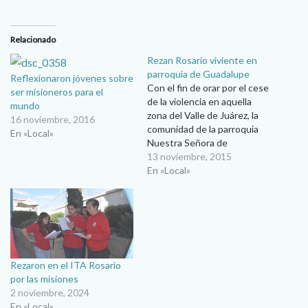
Relacionado
Rezan Rosario viviente en
parroquia de Guadalupe
Reflexionaron jóvenes sobre
Con el fin de orar por el cese
ser misioneros para el
de la violencia en aquella
mundo
zona del Valle de Juárez, la
16 noviembre, 2016
comunidad de la parroquia
En «Local»
Nuestra Señora de
Guadalupe y de sus capillas,
13 noviembre, 2015
ubicadas en poblados
En «Local»
cercanos, realizaron el
pasado sábado 31 de
octubre un Rosario Viviente.
El evento se realizó en la
plaza…
Rezaron en el ITA Rosario
por las misiones
2 noviembre, 2024
En «Local»