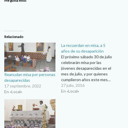
Me gusta esto:
Relacionado
La recuerdan en misa, a 5
años de su desaparición
El próximo sábado 30 de julio
celebrarán misa por las
jóvenes desaparecidas en el
mes de julio, y por quienes
Reanudan misa por personas
cumplieron años este mes…
desaparecidas
Ana María Ibarra Vecinos,
27 julio, 2016
17 septiembre, 2022
familiares, así como padres y
En «Local»
En «Local»
madres de jóvenes
desaparecidas,
acompañaron a Luz Elena
Muñoz durante la misa que
se celebró el pasado…