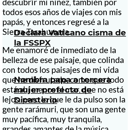
descubrir mi niñez, también por
todos esos años de viajes con mis
papás, y entonces regresé a la
Sierra Tarahumara.
Declara Vaticano cisma de
la FSSPX
Me enamoré de inmediato de la
belleza de ese paisaje, que colinda
con todos los paisajes de mi vida
Nombra papa a tercera
que he disfrutado, como que todo
está ahí menos el mar, que no está
mujer prefecto de
lejos, pero lo que le da pulso son la
Dicasterio
gente rarámuri, que son una gente
muy pacífica, muy tranquila,
grandes amantes de la música,