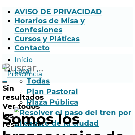
AVISO DE PRIVACIDAD
Horarios de Misa y
Confesiones
Cursos y Pláticas
Contacto
Inicio
Local
Todas
Sin
Plan Pastoral
resultados
Plaza Pública
Ver todos
Somos los
los
resultados