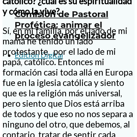
católico? ¿cuál es su espiritualidad
y cómo la vive?
Comisión de Pastoral
Profética: animar el
Sí, en mi familia, por el lado de mi
proceso evangelizador
mamá he tenido un lado
protestante, por el lado de mi
Edición Digital
papá, católico. Entonces mi
formación casi toda allá en Europa
fue en la iglesia católica y siento
que es la religión más universal,
pero siento que Dios está arriba
de todos y que eso no nos separa a
ninguno del otro, que debemos, al
contario, tratar de sentir cada