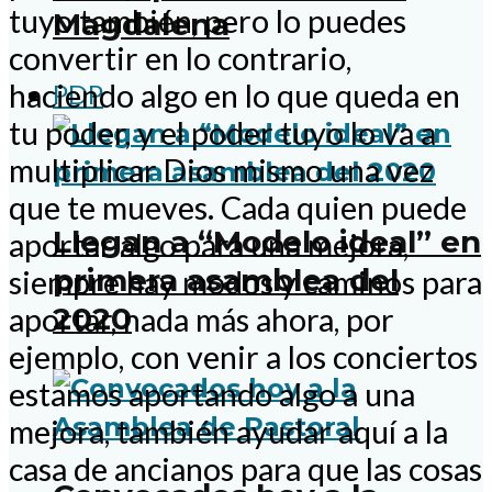
tuyo también, pero lo puedes
Magdalena
convertir en lo contrario,
haciendo algo en lo que queda en
PDP
tu poder, y el poder tuyo lo va a
multiplicar Dios mismo una vez
que te mueves. Cada quien puede
Llegan a “Modelo ideal” en
aportar algo para una mejora,
primera asamblea del
siempre hay modos y caminos para
2020
aportar, nada más ahora, por
ejemplo, con venir a los conciertos
estamos aportando algo a una
mejora, también ayudar aquí a la
casa de ancianos para que las cosas