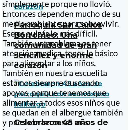
simplemente porque no llovió.
Entonces dependen mucho de su
medio ambiente para sobrevivir.
Parroquia San Carlos
Ese es quizás lo más difícil.
Borromeo: Una
También un problema es tener
comunidad de gran
atención medica, tener lo básico
sencillez y enorme
para alimentar a los niños.
corazón
También en nuestra escuelita
estamos siempre buscando
apoyos, porque tenemos que
alimentar a todos esos niños que
se quedan en el albergue también
y pues son las cosas más
Celebraron 45 años de