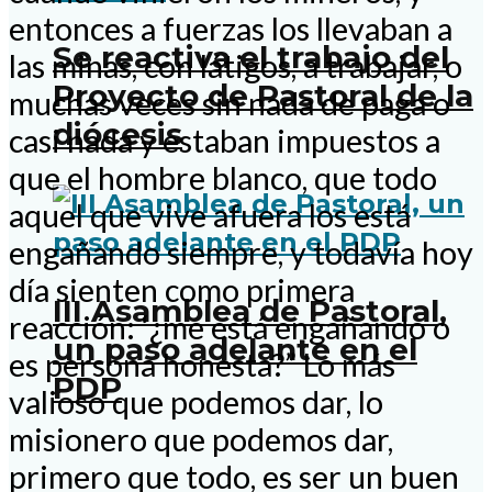
entonces a fuerzas los llevaban a
Se reactiva el trabajo del
las minas, con látigos, a trabajar, o
Proyecto de Pastoral de la
muchas veces sin nada de paga o
diócesis
casi nada y estaban impuestos a
que el hombre blanco, que todo
aquel que vive afuera los está
engañando siempre, y todavía hoy
día sienten como primera
III Asamblea de Pastoral,
reacción: ‘¿me está engañando o
un paso adelante en el
es persona honesta?” Lo más
PDP
valioso que podemos dar, lo
misionero que podemos dar,
primero que todo, es ser un buen