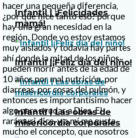
hacer una pequeña diferencia,
Infantil | ¡Felicidades
¿por qué hice tanto eso? porque
mamá!
hay una gran necesidad en la
región. Donde yo estoy estamos
muy aislados y todavía hay partes
ahí donde la mitad de los niños
Infantil |¡Feliz día del niño!
pueden morir antes de la edad de
10 años por mal nutrición, por
diarreas, por cosas del pulmón, y
entonces es importantísimo hacer
algo para ayudar a Dios. El
Infantil | Las obras de
rarámuri dice, y a mí me gusta
misericordia corporales
mucho el concepto, que nosotros