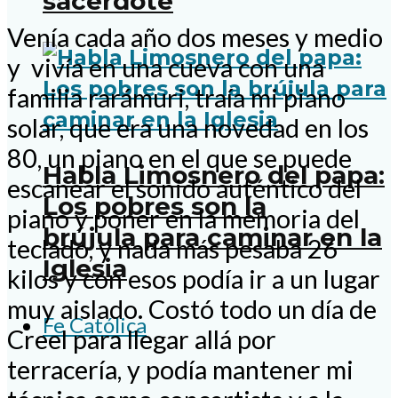
sacerdote
Venía cada año dos meses y medio
y vivía en una cueva con una
familia rarámuri, traía mi piano
solar, que era una novedad en los
80, un piano en el que se puede
Habla Limosnero del papa:
escanear el sonido auténtico del
Los pobres son la
piano y poner en la memoria del
brújula para caminar en la
teclado, y nada más pesaba 26
Iglesia
kilos y con esos podía ir a un lugar
muy aislado. Costó todo un día de
Fe Católica
Creel para llegar allá por
terracería, y podía mantener mi