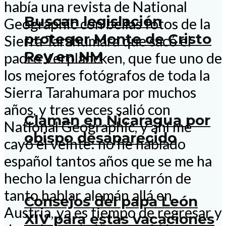
había una revista de National
Buscan legislación
Geographic con bellas fotos de la
proteger Monte de Cristo
Sierra Tarahumara que sacó el
Rey en NM
padre Verplancken, que fue uno de
los mejores fotógrafos de toda la
Sierra Tarahumara por muchos
años, y tres veces salió con
Claman en Nicaragua por
National Geographic, y ahí me
obispo desaparecido
cayó el veinte: no he hablado
español tantos años que se me ha
hecho la lengua chicharrón de
tanto hablar alemán allá en
Consejos del papa León
Austria, ya es tiempo de regresar y
XIV para estas vacaciones