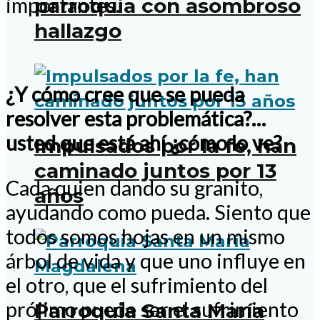
importantes.
parroquia con asombroso
hallazgo
¿Y cómo cree que se pueda
resolver esta problemática?…
usted que está ahí ¿cómo lo ve?
Impulsados por la fe, han
caminado juntos por 13
Cada quien dando su granito,
años
ayudando como pueda. Siento que
todos somos hojas en un mismo
árbol de vida y que uno influye en
el otro, que el sufrimiento del
prójimo puede ser el sufrimiento
Parroquia Santa María