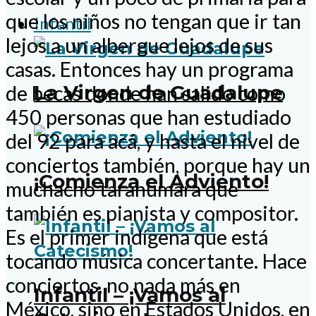
que los niños no tengan que ir tan
Infantil
lejos a un albergue lejos de sus
casas. Entonces hay un programa
La Virgen de Guadalupe
de becas donde han salido como
450 personas que han estudiado
del 92 para acá, y hasta el nivel de
conciertos también, porque hay un
¡Comienza el Adviento!
muchacho tarahumara que
también es pianista y compositor.
Es el primer indígena que está
tocando música concertante. Hace
conciertos, no nada más en
Infantil – ¡Vamos al
México, sino en Estados Unidos, en