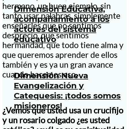
hermano, un buen ejemplo, sin
Dimensión Educativa,
tanto usar palabras, simplemente
acompañamiento a los
enseñarles que no sentimos
actores del sistema
desprecio, que sentimos
educativo
hermandad, que todo tiene alma y
que queremos aprender de ellos
también y es ya un gran avance
cuando hacemos eso.
Dimensión Nueva
Evangelización y
Catequesis: ¡todos somos
misioneros!
¿Vemos que usted usa un crucifijo
y un rosario colgado ¿es usted