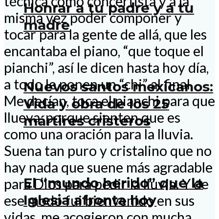
técnica como concertista y a la
Honrar a tu padre y a tu
misma vez poder componer y
madre
tocar para la gente de allá, que les
encantaba el piano, “que toque el
pianchi”, así le dicen hasta hoy día,
a todo le ponen un “chi” al final.
Nuevos santos mexicanos:
Me decían, toca el pianchi para que
Vida y obra de los 25
llueva, porque sienten que es
mártires cristeros
como una oración para la lluvia.
Suena tan puro y cristalino que no
hay nada que suene más agradable
El “mundo herido” que la
para Dios para pedir la lluvia. Y de
Iglesia afronta hoy
ese modo fui bienvenido en sus
vidas, me acogieron con mucha