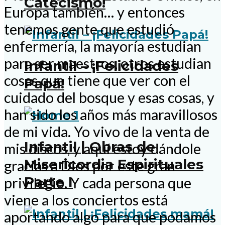
Catecismo!
Europa también… y entonces
tenemos gente que estudió
enfermería, la mayoría estudian
para ser maestros, otros estudian
Infantil – ¡Felicidades
cosas que tiene que ver con el
Papá!
cuidado del bosque y esas cosas, y
han sido los años más maravillosos
de mi vida. Yo vivo de la venta de
Infantil | Obras de
mis discos, y aquí estoy dándole
Misericordia Espirituales
gracias a Dios por este gran
Parte I
privilegio. Y cada persona que
viene a los conciertos está
aportando algo para que podamos