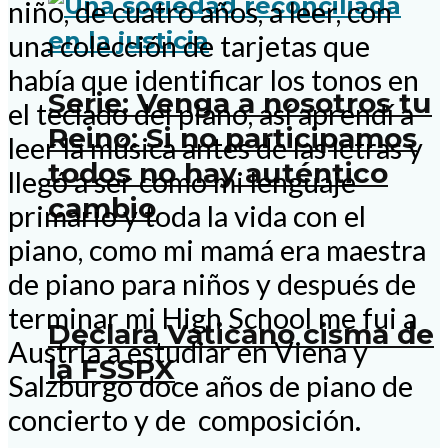
niño, de cuatro años, a leer, con
una colección de tarjetas que
había que identificar los tonos en
Serie: Venga a nosotros tu
el teclado del piano, así aprendí a
Reino: Si no participamos
leer la música antes de las letras y
todos no hay auténtico
llegó a ser como mi lenguaje
cambio
primario y toda la vida con el
piano, como mi mamá era maestra
de piano para niños y después de
terminar mi High School me fui a
Declara Vaticano cisma de
Austria a estudiar en Viena y
la FSSPX
Salzburgo doce años de piano de
concierto y de composición.