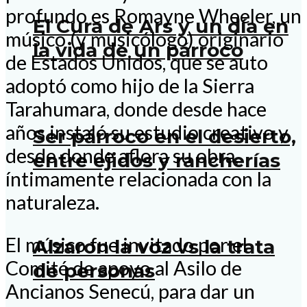
profundo es Romayne Wheeler, un
El Cura de Ars y un día en
músico (y musicólogo) originario
la vida de un párroco
de Estados Unidos, que se auto
adoptó como hijo de la Sierra
Tarahumara, donde desde hace
años instaló su estudio creativo y
Ser párroco en el desierto,
desde donde aflora su obra,
entre ejidos y rancherías
íntimamente relacionada con la
naturaleza.
El músico fue invitado por el
Alzaron la voz vs la trata
Comité de apoyo al Asilo de
de personas
Ancianos Senecú, para dar un