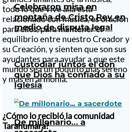
Celebraron misa en
todo lo que vive allá está
montaña de Cristo Rey en
relacionado con música, es oración
medio de disputa legal
para ellos, para mantener el
equilibrio entre nuestro Creador y
su Creación, y sienten que son sus
ayudantes para ayudar a que este
Custodiar juntos el don
mundo sea un poquito más sereno
que Dios ha confiado a su
y más en armonía.
Iglesia
¿Cómo lo recibió la comunidad
De millonario… a
Tarahumara?