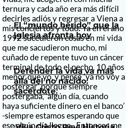
ternura y cada año era más difícil
decirles adiós y regresar a Viena a
El “mundo herido” que la
mis conciertos y todo. Ya en el año
Iglesia afronta hoy
1992 sucedieron cosas en mi vida
que me sacudieron mucho, mi
cuñado de repente tuvo un cáncer
terminal de todo el pecho, 10 años
Defender la vida va más
menor que yo, y pensé ‘ya no voy a
allá del no nacido:
postergar’ porque siempre
sacerdote.
postergaba, ‘algún día, cuando
haya suficiente dinero en el banco’
-siempre estamos esperando que
ese algún día llegue-. Entonces me
¡Viva Cristo Rey! Historia