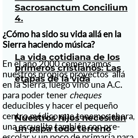
Sacrosanctum Concilium
4.
¿Cómo ha sido su vida allá en la
Sierra haciendo música?
La vida cotidiana de los
En el año 2000 comenzamos
primeros cristianos: Las
nuestros propios proyectos allá
etapas de la vida
en la Sierra, luego vino una A.C.
para poder tener
cheques
deducibles y hacer el pequeño
centro médico que tenemos ahora,
Nuestros hijos necesitan
una escuelita también con pre-
un papá todo terreno
escolar y un poco de primaria para