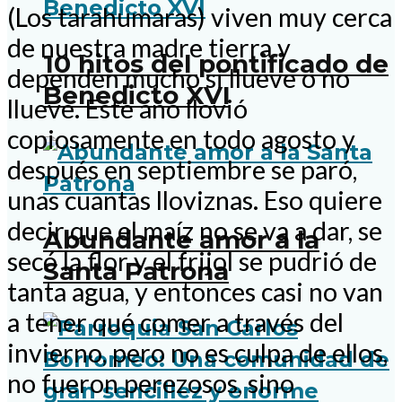
(Los tarahumaras) viven muy cerca
de nuestra madre tierra y
10 hitos del pontificado de
dependen mucho si llueve o no
Benedicto XVI
llueve. Este año llovió
copiosamente en todo agosto y
después en septiembre se paró,
unas cuantas lloviznas. Eso quiere
decir que el maíz no se va a dar, se
Abundante amor a la
secó la flor y el frijol se pudrió de
Santa Patrona
tanta agua, y entonces casi no van
a tener qué comer a través del
invierno, pero no es culpa de ellos,
no fueron perezosos, sino