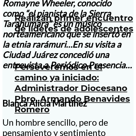
Romayne Wheeler, conocido
como “el pianista de la Sierra
Realizan primer encuentro
Tarahumara” es un músico
de líderes de adolescentes
norteamericano que se insertó en
la etnia rarámuri…En su visita a
Ciudad Juárez concedió una
entrevista a Periódico Presencia…
Perseveremos en el
camino ya iniciado:
Administrador Diocesano
Pbro. Armando Benavides
Blanca Alicia Martínez
Romero
Un hombre sencillo, pero de
pensamiento y sentimiento