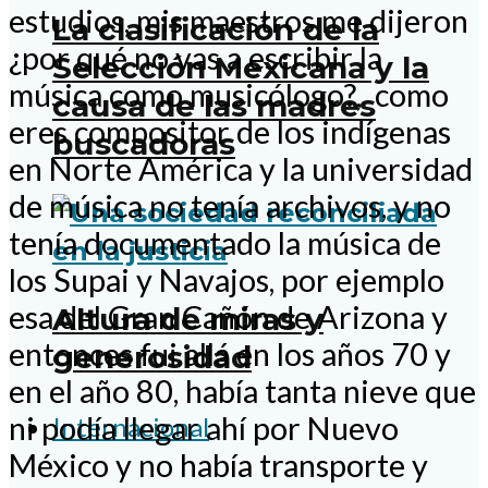
estudios, mis maestros me dijeron
La clasificación de la
¿por qué no vas a escribir la
Selección Mexicana y la
música como musicólogo?, como
causa de las madres
eres compositor de los indígenas
buscadoras
en Norte América y la universidad
de música no tenía archivos, y no
tenía documentado la música de
los Supai y Navajos, por ejemplo
esa del Gran Cañón de Arizona y
Altura de miras y
entonces fui allá en los años 70 y
generosidad
en el año 80, había tanta nieve que
ni podía llegar ahí por Nuevo
Internacional
México y no había transporte y