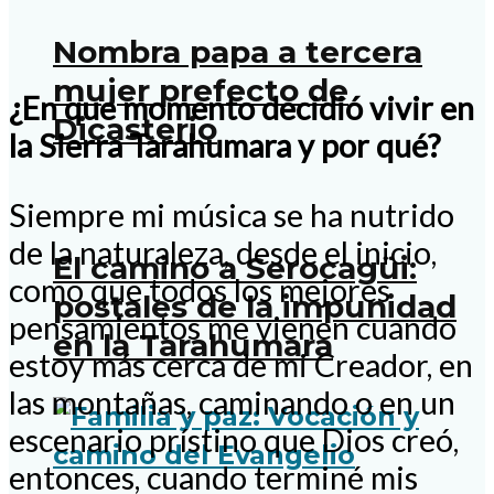
Nombra papa a tercera
mujer prefecto de
¿En que momento decidió vivir en
Dicasterio
la Sierra Tarahumara y por qué?
Siempre mi música se ha nutrido
de la naturaleza, desde el inicio,
El camino a Serocagüi:
como que todos los mejores
postales de la impunidad
pensamientos me vienen cuando
en la Tarahumara
estoy más cerca de mi Creador, en
las montañas, caminando o en un
escenario prístino que Dios creó,
entonces, cuando terminé mis