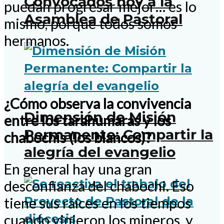
Convocados hoy a la
puedan progresar mejor… es lo
Asamblea de Pastoral
mismo, porque todos somos
hermanos.
¿Cómo observa la convivencia
Dimensión de Misión
entre los tarahumaras y los
Permanente: Compartir la
chabochis (los blancos)?
alegría del evangelio
En general hay una gran
desconfianza del chabochi. Eso
tiene sus raíces en los tiempos
cuando vinieron los mineros, y