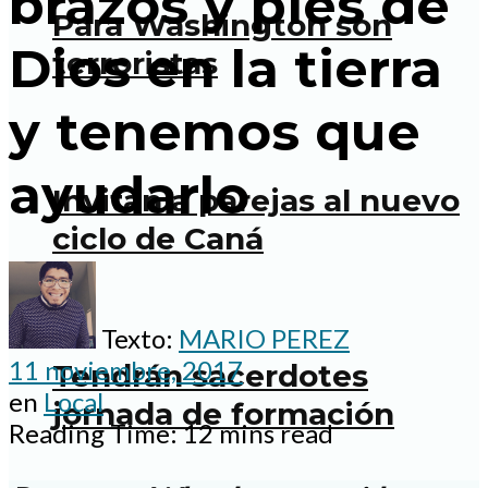
brazos y pies de
Para Washington son
Dios en la tierra
terroristas
y tenemos que
ayudarlo
Invitan a parejas al nuevo
ciclo de Caná
Texto:
MARIO PEREZ
11 noviembre, 2017
Tendrán sacerdotes
en
Local
jornada de formación
Reading Time: 12 mins read