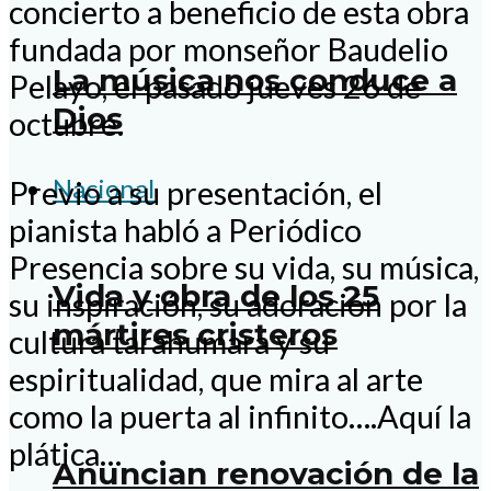
concierto a beneficio de esta obra
fundada por monseñor Baudelio
La música nos conduce a
Pelayo, el pasado jueves 26 de
Dios
octubre.
Nacional
Previo a su presentación, el
pianista habló a Periódico
Presencia sobre su vida, su música,
Vida y obra de los 25
su inspiración, su adoración por la
mártires cristeros
cultura tarahumara y su
espiritualidad, que mira al arte
como la puerta al infinito….Aquí la
plática…
Anuncian renovación de la