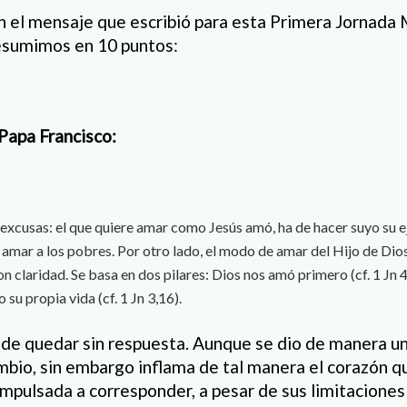
en el mensaje que escribió para esta Primera Jornada 
resumimos en 10 puntos:
 Papa Francisco:
excusas: el que quiere amar como Jesús amó, ha de hacer suyo su 
 amar a los pobres. Por otro lado, el modo de amar del Hijo de Dio
on claridad. Se basa en dos pilares: Dios nos amó primero (cf. 1 Jn 
 su propia vida (cf. 1 Jn 3,16).
de quedar sin respuesta. Aunque se dio de manera unil
ambio, sin embargo inflama de tal manera el corazón q
impulsada a corresponder, a pesar de sus limitaciones