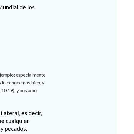
Mundial de los
ejemplo; especialmente
s lo conocemos bien, y
4,10.19); y nos amó
ateral, es decir,
ue cualquier
 y pecados.