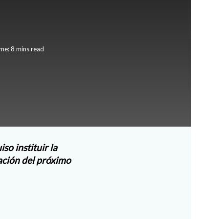
me: 8 mins read
so instituir la
ación del próximo