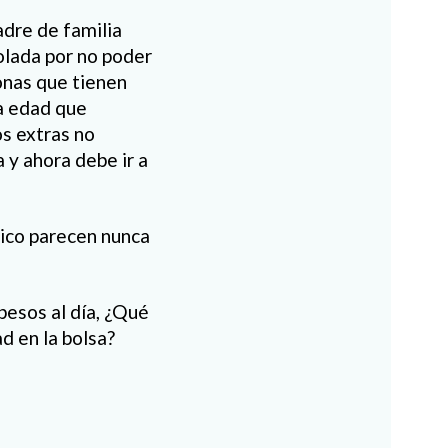
adre de familia
olada por no poder
sonas que tienen
ra edad que
os extras no
 y ahora debe ir a
xico parecen nunca
pesos al día, ¿Qué
d en la bolsa?