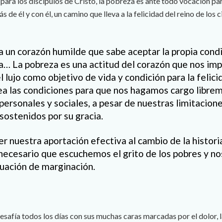
ara los discípulos de Cristo, la pobreza es ante todo vocación par
s de él y con él, un camino que lleva a la felicidad del reino de los c
a un corazón humilde que sabe aceptar la propia condi
a… La pobreza es una actitud del corazón que nos imp
el lujo como objetivo de vida y condición para la felici
rea las condiciones para que nos hagamos cargo libre
ersonales y sociales, a pesar de nuestras limitacione
sostenidos por su gracia.
r nuestra aportación efectiva al cambio de la histor
s necesario que escuchemos el grito de los pobres y
tuación de marginación.
esafía todos los días con sus muchas caras marcadas por el dolor, l