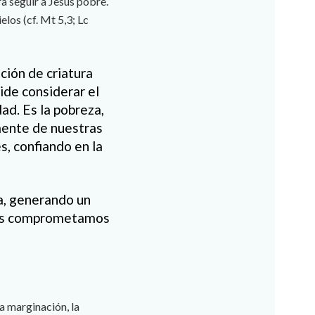
a seguir a Jesús pobre.
ielos (cf. Mt 5,3; Lc
ción de criatura
ide considerar el
dad. Es la pobreza,
mente de nuestras
s, confiando en la
ia, generando un
 nos comprometamos
a marginación, la