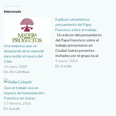
Relacionado
Explican catedráticos
pensamiento del Papa
Francisco sobre el trabajo
Un esbozo del pensamiento
del Papa Francisco sobre el
trabajo presentaron en
Una empresa que se
Ciudad Juárez ponentes
desprende de lo material
invitados por el grupo local
para recibir el tesoro del
de la Unión Social de
9 marzo, 2016
Cielo
Empresarios de México. El
En «Local»
12 mayo, 2020
evento titulado “El
En «Fe Católica»
pensamiento del papa
Francisco y el trabajo” se
realizó en el auditorio de la
Que el trabajo sea un
Fundación del
espacio de humanización:
Empresariado…
Francisco en Juárez
17 febrero, 2016
En «Local»