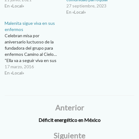
En «Local»
27 septiembre, 2023
En «Local»
Malenita sigue viva en sus
enfermos
Celebran misa por
aniversario luctuoso de la
fundadora del grupo para
enfermos Camino al Cielo…
“Ella va a seguir viva en sus
enfermos”, dijo Tula
17 marzo, 2016
Rodríguez, integrante del
En «Local»
grupo Camino el Cielo que el
pasado 27 de febrero
recordó a su fundadora
Malenita Calleros al
cumplirse once años de…
Anterior
Déficit energético en México
Siguiente