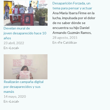
Desaparición Forzada, un
tema para pensar y actuar
Ana María Ibarra Firme en la
lucha, impulsada por el dolor
de no saber dónde se
encuentra su hijo Daniel
Develan mural de
Armando Guzmán Ramos,
joven desaparecido hace 10
desaparecido el 16 de abril
28 agosto, 2015
años
del 2012, se encuentra Luz
En «Fe Católica»
23 abril, 2022
Elena Ramos de la Torre,
En «Local»
quien busca hacer visible el
problema de las víctimas de
desapariciones forzadas,…
Realizarán campaña digital
por desaparecidos y sus
mamás
14 mayo, 2020
En «Local»