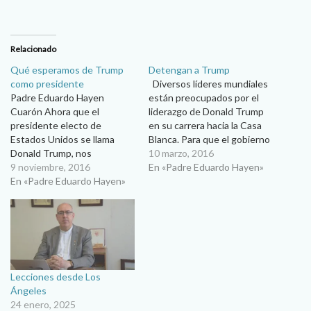
Relacionado
Qué esperamos de Trump
Detengan a Trump
como presidente
Diversos líderes mundiales
Padre Eduardo Hayen
están preocupados por el
Cuarón Ahora que el
liderazgo de Donald Trump
presidente electo de
en su carrera hacia la Casa
Estados Unidos se llama
Blanca. Para que el gobierno
Donald Trump, nos
mexicano –tan servil de los
10 marzo, 2016
preguntamos qué podemos
9 noviembre, 2016
Estados Unidos– en voz de
En «Padre Eduardo Hayen»
esperar los católicos
En «Padre Eduardo Hayen»
su presidente Peña Nieto lo
durante su gobierno.
haya comparado con Adolfo
Quisiéramos políticos que
Hitler, eso significa que, de
encajaran perfectamente en
llegar Trump a…
un molde católico pero,
sabemos, eso es imposible.
El nuevo presidente en
Lecciones desde Los
algunos aspectos se
Ángeles
acercará a las…
24 enero, 2025