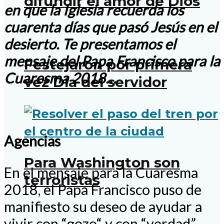
difundir el amor de Dios
en que la Iglesia recuerda los
cuarenta días que pasó Jesús en el
desierto. Te presentamos el
mensaje del Papa Francisco para la
Festejaron por primera
Cuaresma 2018…
vez Día del servidor
Agencias
Para Washington son
En el mensaje para la Cuaresma
terroristas
2018, el Papa Francisco puso de
manifiesto su deseo de ayudar a
vivir con “gozo“ y con “verdad”