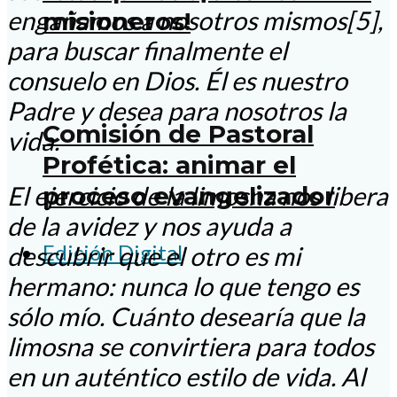
engañamos a nosotros mismos[5],
misioneros!
para buscar finalmente el
consuelo en Dios. Él es nuestro
Padre y desea para nosotros la
Comisión de Pastoral
vida.
Profética: animar el
proceso evangelizador
El ejercicio de la limosna nos libera
de la avidez y nos ayuda a
Edición Digital
descubrir que el otro es mi
hermano: nunca lo que tengo es
sólo mío. Cuánto desearía que la
limosna se convirtiera para todos
en un auténtico estilo de vida. Al