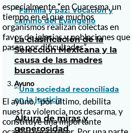
especialmente “en Cuaresma, un
tiempo en el que muchos
organismos realizan colectas en
favor de iglesias y poblaciones que
La clasificación de la
pasan por dificultades”.
Selección Mexicana y la
causa de las madres
buscadoras
Ayuno
El ayuno, “por último, debilita
nuestra violencia, nos desarma, y
Altura de miras y
constituye una importante
generosidad
ocasión para crecer. Por una parte,