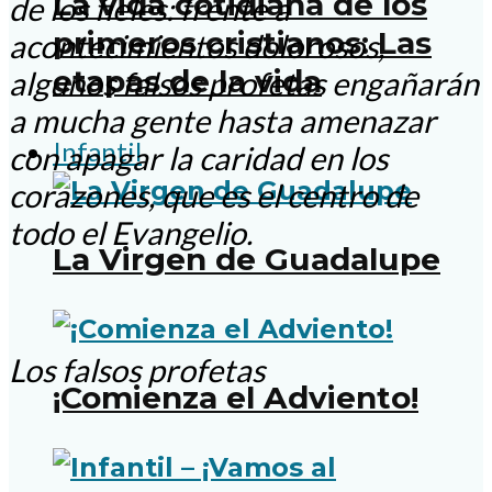
La vida cotidiana de los
de los fieles: frente a
primeros cristianos: Las
acontecimientos dolorosos,
etapas de la vida
algunos falsos profetas engañarán
a mucha gente hasta amenazar
Infantil
con apagar la caridad en los
corazones, que es el centro de
todo el Evangelio.
La Virgen de Guadalupe
Los falsos profetas
¡Comienza el Adviento!