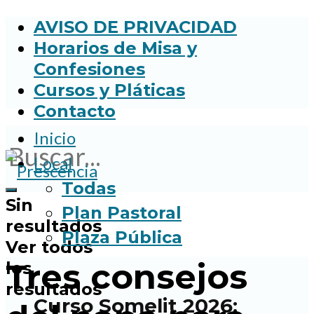
AVISO DE PRIVACIDAD
Horarios de Misa y
Confesiones
Cursos y Pláticas
Contacto
Inicio
Local
Todas
Sin
Plan Pastoral
resultados
Plaza Pública
Ver todos
Tres consejos
los
resultados
Curso Somelit 2026: