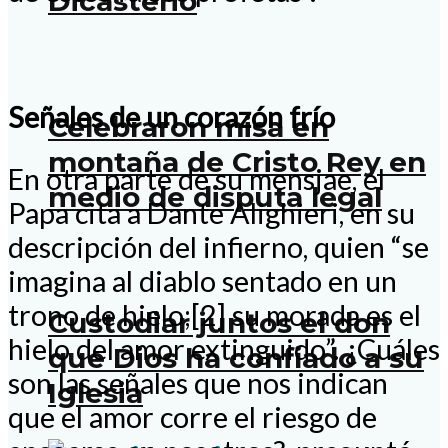
Dicasterio
Señales de un corazón frío
Celebraron misa en
montaña de Cristo Rey en
En otra parte de su mensjae, el
medio de disputa legal
Papa cita a Dante Alighieri, en su
descripción del infierno, quien “se
imagina al diablo sentado en un
trono de hielo;[2] su morada es el
Custodiar juntos el don
hielo del amor extinguido”. ¿Cuáles
que Dios ha confiado a su
son las señales que nos indican
Iglesia
que el amor corre el riesgo de