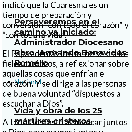
indicó que la Cuaresma es un
tiempo de preparación y
Perseveremos en el
conversión “con todo el corazón” y
camino ya iniciado:
“con toda la vida”.
Administrador Diocesano
Pbro. Armando Benavides
El Papa además invita, no solo a los
Romero
fieles católicos, a reflexionar sobre
aquellas cosas que enfrían el
Nacional
corazón. Y se dirige a las personas
de buena voluntad “dispuestos a
escuchar a Dios”.
Vida y obra de los 25
mártires cristeros
A todos los instó a “invocar juntos
a Dios, para ayunar juntos y