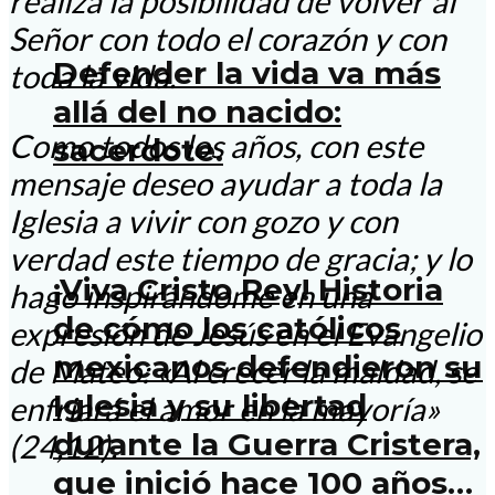
realiza la posibilidad de volver al
Señor con todo el corazón y con
Defender la vida va más
toda la vida.
allá del no nacido:
Como todos los años, con este
sacerdote.
mensaje deseo ayudar a toda la
Iglesia a vivir con gozo y con
verdad este tiempo de gracia; y lo
¡Viva Cristo Rey! Historia
hago inspirándome en una
de cómo los católicos
expresión de Jesús en el Evangelio
mexicanos defendieron su
de Mateo: «Al crecer la maldad, se
Iglesia y su libertad
enfriará el amor en la mayoría»
durante la Guerra Cristera,
(24,12).
que inició hace 100 años…