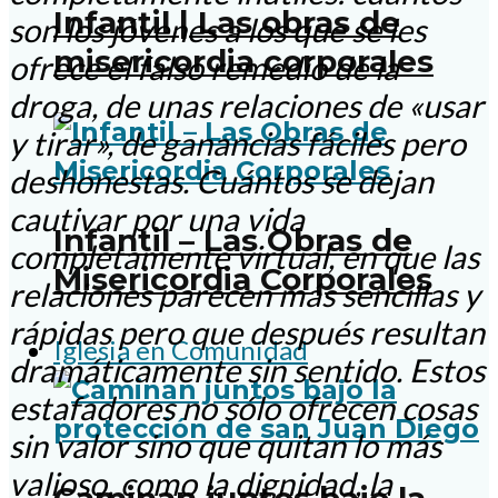
Infantil | Las obras de
son los jóvenes a los que se les
misericordia corporales
ofrece el falso remedio de la
droga, de unas relaciones de «usar
y tirar», de ganancias fáciles pero
deshonestas. Cuántos se dejan
cautivar por una vida
Infantil – Las Obras de
completamente virtual, en que las
Misericordia Corporales
relaciones parecen más sencillas y
rápidas pero que después resultan
Iglesia en Comunidad
dramáticamente sin sentido. Estos
estafadores no sólo ofrecen cosas
sin valor sino que quitan lo más
valioso, como la dignidad, la