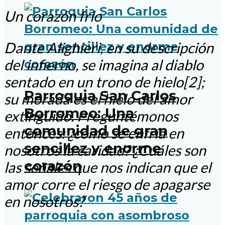
Un corazón frío
Dante Alighieri, en su descripción
del infierno, se imagina al diablo
sentado en un trono de hielo[2];
Parroquia San Carlos
su morada es el hielo del amor
Borromeo: Una
extinguido. Preguntémonos
comunidad de gran
entonces: ¿cómo se enfría en
sencillez y enorme
nosotros la caridad? ¿Cuáles son
corazón
las señales que nos indican que el
amor corre el riesgo de apagarse
en nosotros?