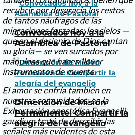
recubrir por desgracia los restos
de tantos náufragos de las
migraciones forzadas; los cielos —
Convocados hoy a la
que en el designio de Dios cantan
Asamblea de Pastoral
su gloria— se ven surcados por
máquinas que hacen llover
instrumentos de muerte.
El amor se enfría también en
nuestras comunidades: en la
Dimensión de Misión
Exhortación apostólica Evangelii
Permanente: Compartir la
gaudium traté de describir las
alegría del evangelio
señales más evidentes de esta