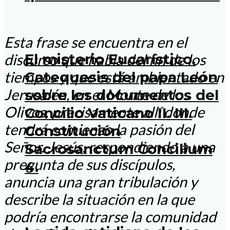
Esta frase se encuentra en el
El misterio Eucarístico.
discurso que habla del fin de los
tiempos y que está ambientado en
Catequesis del papa León
Jerusalén, en el Monte de los
sobre los documentos del
Olivos, precisamente allí donde
Concilio Vaticano II. III.
tendrá comienzo la pasión del
Constitución
Señor. Jesús, respondiendo a una
Sacrosanctum Concilium
pregunta de sus discípulos,
4.
anuncia una gran tribulación y
describe la situación en la que
podría encontrarse la comunidad