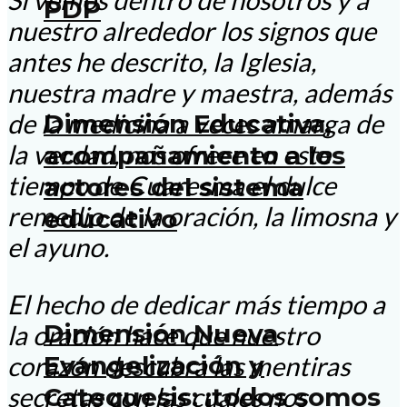
PDP
nuestro alrededor los signos que
antes he descrito, la Iglesia,
nuestra madre y maestra, además
de la medicina a veces amarga de
Dimensión Educativa,
la verdad, nos ofrece en este
acompañamiento a los
tiempo de Cuaresma el dulce
actores del sistema
remedio de la oración, la limosna y
educativo
el ayuno.
El hecho de dedicar más tiempo a
Dimensión Nueva
la oración hace que nuestro
Evangelización y
corazón descubra las mentiras
secretas con las cuales nos
Catequesis: ¡todos somos