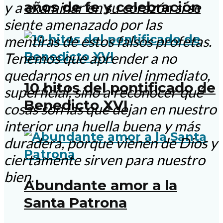
años de fe y celebración
y a examinar en su corazón si se
siente amenazado por las
mentiras de estos falsos profetas.
Tenemos que aprender a no
quedarnos en un nivel inmediato,
10 hitos del pontificado de
superficial, sino a reconocer qué
Benedicto XVI
cosas son las que dejan en nuestro
interior una huella buena y más
duradera, porque vienen de Dios y
ciertamente sirven para nuestro
bien.
Abundante amor a la
Santa Patrona