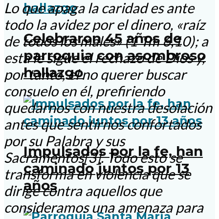
Lo que apaga la caridad es ante
todo la avidez por el dinero, «raíz
Celebraron 45 años de
de todos los males» (1 Tm 6,10); a
parroquia con asombroso
esta le sigue el rechazo de Dios y,
hallazgo
por tanto, el no querer buscar
consuelo en él, prefiriendo
quedarnos con nuestra desolación
antes que sentirnos confortados
por su Palabra y sus
Impulsados por la fe, han
Sacramentos[3]. Todo esto se
caminado juntos por 13
transforma en violencia que se
años
dirige contra aquellos que
consideramos una amenaza para