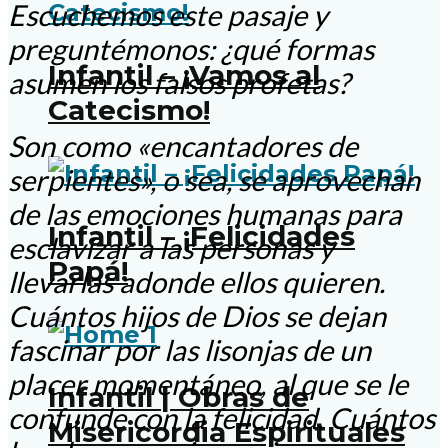
Escuchemos este pasaje y
preguntémonos: ¿qué formas
Infantil – ¡Vamos al
asumen los falsos profetas?
Catecismo!
Son como «encantadores de
serpientes», o sea, se aprovechan
de las emociones humanas para
Infantil – ¡Felicidades
esclavizar a las personas y
Papá!
llevarlas adonde ellos quieren.
Cuántos hijos de Dios se dejan
fascinar por las lisonjas de un
placer momentáneo, al que se le
Infantil | Obras de
confunde con la felicidad. Cuántos
Misericordia Espirituales