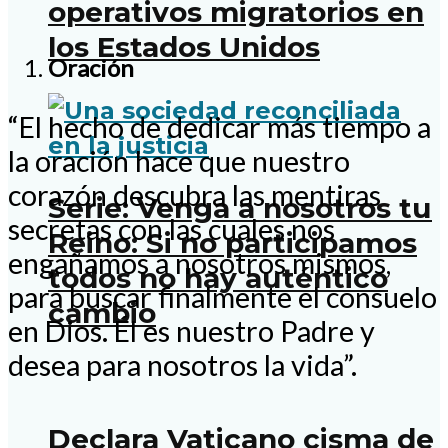
operativos migratorios en
los Estados Unidos
Oración
“El hecho de dedicar más tiempo a
la oración hace que nuestro
corazón descubra las mentiras
Serie: Venga a nosotros tu
secretas con las cuales nos
Reino: Si no participamos
engañamos a nosotros mismos,
todos no hay auténtico
para buscar finalmente el consuelo
cambio
en Dios. Él es nuestro Padre y
desea para nosotros la vida”.
Declara Vaticano cisma de