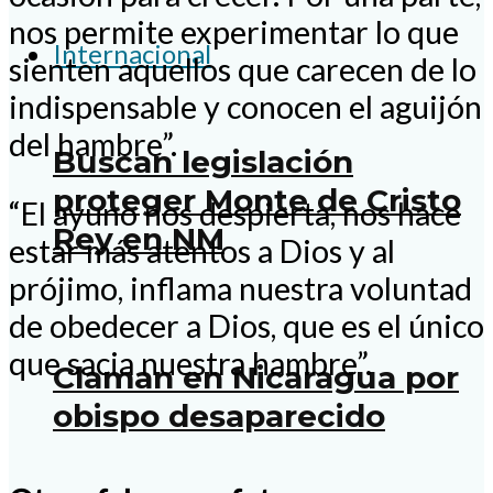
nos permite experimentar lo que
Internacional
sienten aquellos que carecen de lo
indispensable y conocen el aguijón
del hambre”.
Buscan legislación
proteger Monte de Cristo
“El ayuno nos despierta, nos hace
Rey en NM
estar más atentos a Dios y al
prójimo, inflama nuestra voluntad
de obedecer a Dios, que es el único
que sacia nuestra hambre”.
Claman en Nicaragua por
obispo desaparecido