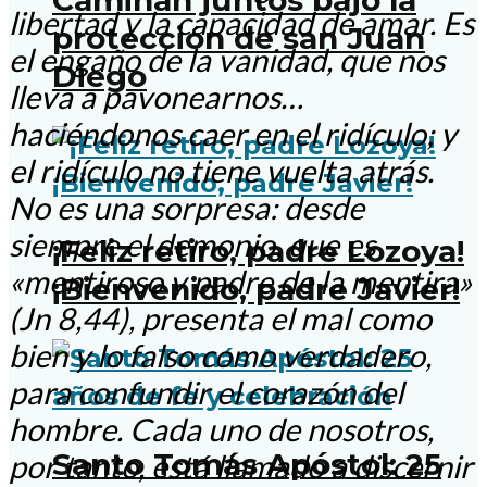
Caminan juntos bajo la
libertad y la capacidad de amar. Es
protección de san Juan
el engaño de la vanidad, que nos
Diego
lleva a pavonearnos…
haciéndonos caer en el ridículo; y
el ridículo no tiene vuelta atrás.
No es una sorpresa: desde
siempre el demonio, que es
¡Feliz retiro, padre Lozoya!
«mentiroso y padre de la mentira»
¡Bienvenido, padre Javier!
(Jn 8,44), presenta el mal como
bien y lo falso como verdadero,
para confundir el corazón del
hombre. Cada uno de nosotros,
Santo Tomás Apóstol: 25
por tanto, está llamado a discernir