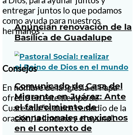
entregar juntos lo que podamos
como ayuda para nuestros
Anuncian renovación de la
hermanos”.
Basílica de Guadalupe
Consejos
Comunicado de Casa del
En nombre de la Iglesia el Papa
Migrante en Juárez: Ante
ofreció en este tiempo de
el fallecimiento de
Cuaresma “el dulce remedio de la
connacionales mexicanos
oración, la limosna y el ayuno”.
en el contexto de