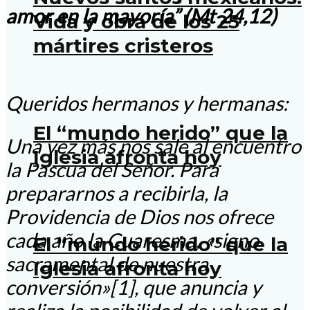
amor en la mayoría” (Mt 24,12)
Vida y obra de los 25
mártires cristeros
Queridos hermanos y hermanas:
El “mundo herido” que la
Una vez más nos sale al encuentro
Iglesia afronta hoy
la Pascua del Señor. Para
prepararnos a recibirla, la
Providencia de Dios nos ofrece
cada año la Cuaresma, «signo
El “mundo herido” que la
sacramental de nuestra
Iglesia afronta hoy
conversión»[1], que anuncia y