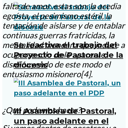
falta de amor. estas son: la acedia
egoísta, el pesimismo estéril, la
tentación de aislarse y de entablar
continuas guerras fratricidas, la
Se reactiva el trabajo del
mentalidad mundana que induce a
ocuparse sólo de lo aparente,
Proyecto de Pastoral de la
disminuyendo de este modo el
diócesis
entusiasmo misionero[4].
¿Qué podemos hacer?
III Asamblea de Pastoral,
un paso adelante en el
Si vemos dentro de nosotros y a