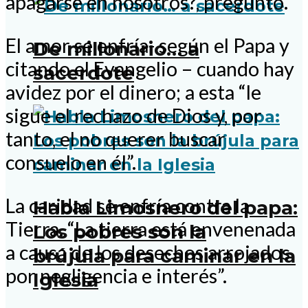
apagarse en nosotros?, preguntó.
El amor se enfría- según el Papa y
De millonario… a
citando el Evangelio – cuando hay
sacerdote
avidez por el dinero; a esta “le
sigue el rechazo de Dios y, por
tanto, el no querer buscar
consuelo en él”.
La caridad se enfría contra la
Habla Limosnero del papa:
Tierra. “La tierra está envenenada
Los pobres son la
a causa de los desechos arrojados
brújula para caminar en la
por negligencia e interés”.
Iglesia