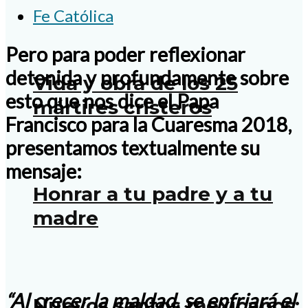
Fe Católica
Pero para poder reflexionar
detenida y profundamente sobre
Vida y obra de los 25
esto que nos dice el Papa
mártires cristeros
Francisco para la Cuaresma 2018,
presentamos textualmente su
mensaje:
Honrar a tu padre y a tu
madre
“Al crecer la maldad, se enfriará el
Nuevos santos mexicanos: