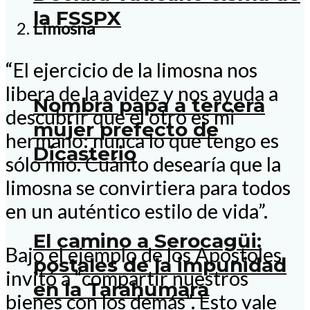
la FSSPX
Limosna
“El ejercicio de la limosna nos
libera de la avidez y nos ayuda a
Nombra papa a tercera
descubrir que el otro es mi
mujer prefecto de
hermano: nunca lo que tengo es
Dicasterio
sólo mío. Cuánto desearía que la
limosna se convirtiera para todos
en un auténtico estilo de vida”.
El camino a Serocagüi:
Bajo el ejemplo de los Apóstoles,
postales de la impunidad
invitó a “compartir nuestros
en la Tarahumara
bienes con los demás”. Esto vale