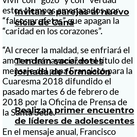
estos tiempos amenazados por
Invitan a parejas al nuevo
“falsos profetas” que apagan la
ciclo de Caná
“caridad en los corazones”.
“Al crecer la maldad, se enfriará el
amor en la mayoría”, es el título del
Tendrán sacerdotes
mensaje del papa Francisco para la
jornada de formación
Cuaresma 2018 difundido el
pasado martes 6 de febrero de
2018 por la Oficina de Prensa de
Realizan primer encuentro
la Santa Sede.
de líderes de adolescentes
En el mensaje anual, Francisco