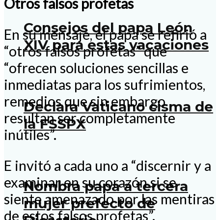
Otros falsos profetas
Consejos del papa León
En su mensaje, el papa se refirió a
XIV para estas vacaciones
“otros falsos profetas” que
“ofrecen soluciones sencillas e
inmediatas para los sufrimientos,
remedios que sin embargo
Declara Vaticano cisma de
resultan ser completamente
la FSSPX
inútiles”.
E invitó a cada uno a “discernir y a
examinar en su corazón si se
Nombra papa a tercera
siente amenazado por las mentiras
mujer prefecto de
de estos falsos profetas”.