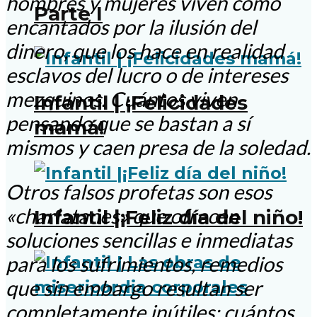
hombres y mujeres viven como
Parte I
encantados por la ilusión del
dinero, que los hace en realidad
esclavos del lucro o de intereses
mezquinos. Cuántos viven
Infantil | ¡Felicidades
pensando que se bastan a sí
mamá!
mismos y caen presa de la soledad.
Otros falsos profetas son esos
«charlatanes» que ofrecen
Infantil |¡Feliz día del niño!
soluciones sencillas e inmediatas
para los sufrimientos, remedios
que sin embargo resultan ser
completamente inútiles: cuántos