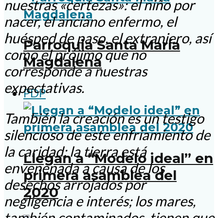
nuestras «certezas»: el niño por
nacer, el anciano enfermo, el
huésped de paso, el extranjero, así
Parroquia Santa María
como el prójimo que no
Magdalena
corresponde a nuestras
expectativas.
PDP
También la creación es un testigo
silencioso de este enfriamiento de
la caridad: la tierra está
Llegan a “Modelo ideal” en
envenenada a causa de los
primera asamblea del
desechos arrojados por
2020
negligencia e interés; los mares,
también contaminados, tienen que