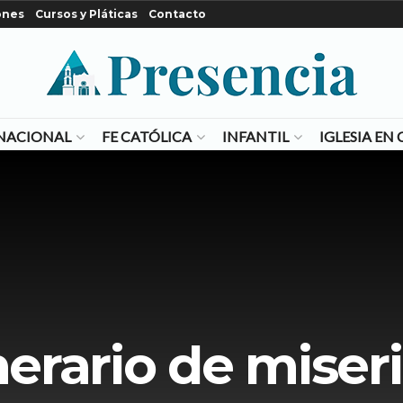
ones
Cursos y Pláticas
Contacto
NACIONAL
FE CATÓLICA
INFANTIL
IGLESIA E
nerario de miser