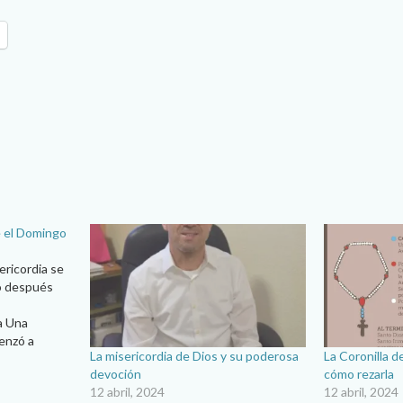
e el Domingo
ericordia se
o después
a Una
enzó a
La misericordia de Dios y su poderosa
La Coronilla de
ro a partir
devoción
cómo rezarla
nja polaca en
12 abril, 2024
12 abril, 2024
ada nuevo,…