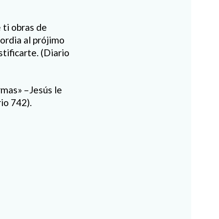
 ti obras de
ordia al prójimo
tificarte. (Diario
rmas» –Jesús le
io 742).