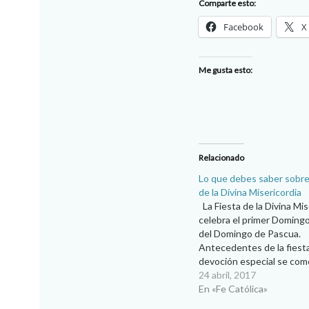
Comparte esto:
Facebook
X
Me gusta esto:
Relacionado
Lo que debes saber sobr
de la Divina Misericordia
La Fiesta de la Divina Mis
celebra el primer Doming
del Domingo de Pascua.
Antecedentes de la fiest
devoción especial se com
esparcir por el mundo ente
24 abril, 2017
del diario de una joven mo
En «Fe Católica»
1930. El mensaje no es n