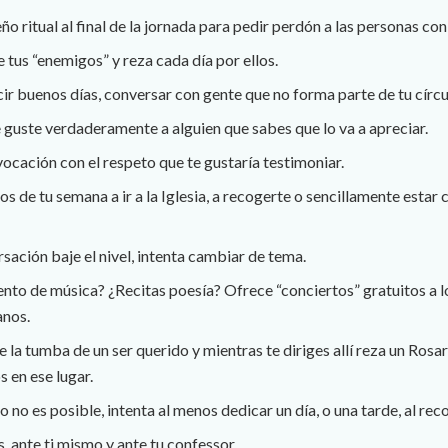
 ritual al final de la jornada para pedir perdón a las personas con 
e tus “enemigos” y reza cada día por ellos.
cir buenos días, conversar con gente que no forma parte de tu círcu
 guste verdaderamente a alguien que sabes que lo va a apreciar.
ocación con el respeto que te gustaría testimoniar.
s de tu semana a ir a la Iglesia, a recogerte o sencillamente estar 
ación baje el nivel, intenta cambiar de tema.
nto de música? ¿Recitas poesía? Ofrece “conciertos” gratuitos a l
anos.
 la tumba de un ser querido y mientras te diriges allí reza un Rosa
 en ese lugar.
so no es posible, intenta al menos dedicar un día, o una tarde, al re
, ante ti mismo y ante tu confessor.