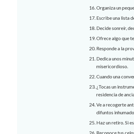
Organiza un pequeño
Escribe una lista d
Decide sonreír, de
Ofrece algo que te
Responde a la prov
Dedica unos minuto
misericordioso.
Cuando una convers
¿Tocas un instrume
residencia de anci
Ve a recogerte ante
difuntos inhumados
Haz un retiro. Si e
Reconoce tus celos