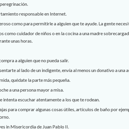
-peregrinación.
amiento responsable en Internet.
eroso como para permitirle a alguien que te ayude. La gente necesita
ios como cuidador de niños o en la cocina a una madre sobrecarga
urante unas horas.
compra a alguien que no pueda salir.
il sentarte al lado de un indigente, envía al menos un donativo a una 
mida, quédate la parte más pequeña.
oche a una persona mayor a misa.
e intenta escuchar atentamente a los que te rodean.
jas para comprar algunas cosas útiles, artículos de baño por ejemp
orno.
ves in Misericordia de Juan Pablo II.