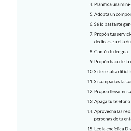
Planifica una mini
Adopta un comport
Sé lo bastante gen
Propón tus servic
dedicarse a ella d
Contén tu lengua.
Propón hacerle la 
Si te resulta difíc
Si compartes la co
Propón llevar en c
Apaga tu teléfono 
Aprovecha las reba
personas de tu ent
Lee la encíclica Di