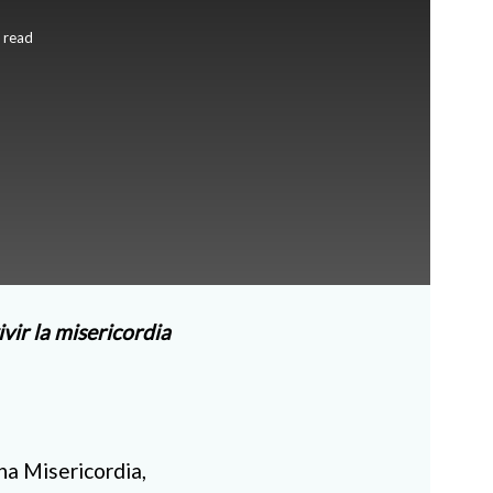
 read
vir la misericordia
na Misericordia,