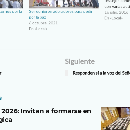
festejos come
con varias act
urnos por la
Se reunieron adoradores para pedir
Fiesta Patron
16 julio, 2016
por la paz
motivo de la f
En «Local»
6 octubre, 2021
de Adoración
En «Local»
Siguiente
r
Responden sí a la voz del Señ
s
 2026: Invitan a formarse en
gica