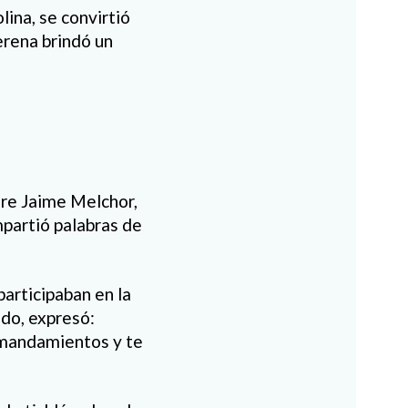
lina, se convirtió
erena brindó un
adre Jaime Melchor,
mpartió palabras de
articipaban en la
ido, expresó:
s mandamientos y te