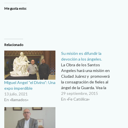
Me gusta esto:
Relacionado
Su misión es difundir la
devoción a los ángeles.
La Obra de los Santos
Angeles hará una misión en
Ciudad Juárez y promoverá
la consagración de fieles al
Miguel Angel “el Divino”: Una
ángel de la Guarda. Vea la
expo imperdible
programación de charlas y
29 septiembre, 2015
13 julio, 2021
misa de consagración
En «Fe Católica»
En «llamados»
Blanca Alicia Martínez
Concebida como una
asociación internacional
reconocida por la Santa
Sede con estatutos propios,