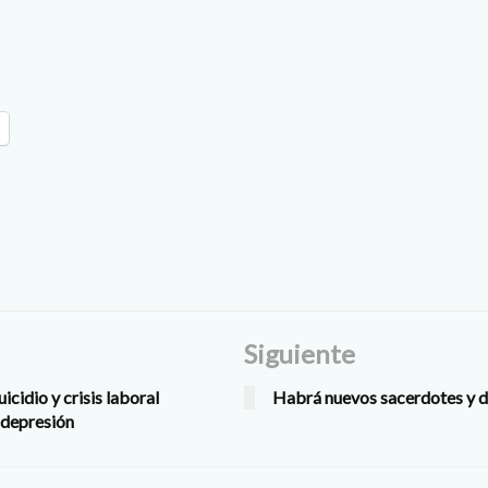
Siguiente
icidio y crisis laboral
Habrá nuevos sacerdotes y di
 depresión