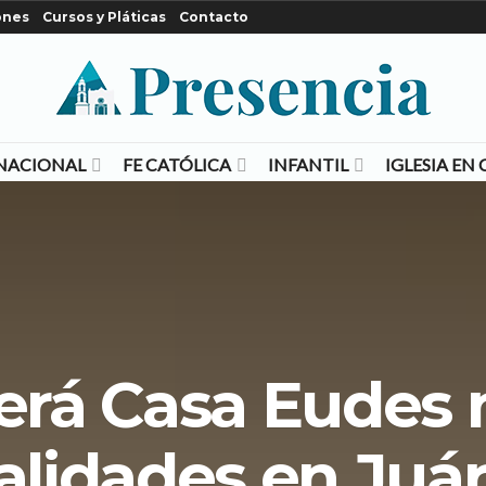
ones
Cursos y Pláticas
Contacto
NACIONAL
FE CATÓLICA
INFANTIL
IGLESIA E
erá Casa Eudes 
alidades en Juá