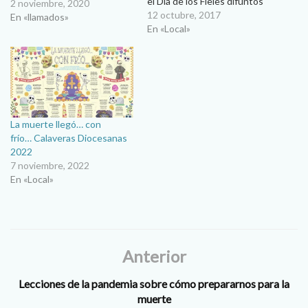
el Día de los Fieles difuntos
2 noviembre, 2020
2017. Como se sabe, es
12 octubre, 2017
En «llamados»
tradición que en el mes de
En «Local»
noviembre Presencia publica
una serie de calaveras
literarias alusivas a la vida de
nuestra Diócesis de Ciudad
Juárez…
La muerte llegó… con
frío… Calaveras Diocesanas
2022
7 noviembre, 2022
En «Local»
Anterior
Lecciones de la pandemia sobre cómo prepararnos para la
muerte