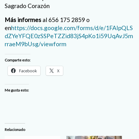
Sagrado Corazón
Más informes
al 656 175 2859 o
en
https://docs.google.com/forms/d/e/1FAIpQLS
dZYeYFQE0zSSPeTZZid83jS4pKo1i59UqAvJ5m
rraeM9bUsg/viewform
Comparte esto:
Facebook
X
Me gusta esto:
Relacionado