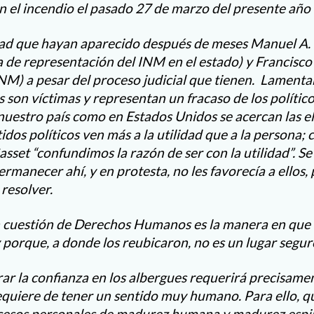
en el incendio el pasado 27 de marzo del presente año
ad que hayan aparecido después de meses Manuel A. 
ina de representación del INM en el estado) y Francis
NM) a pesar del proceso judicial que tienen. Lamenta
son víctimas y representan un fracaso de los políticos
 nuestro país como en Estados Unidos se acercan las e
idos políticos ven más a la utilidad que a la persona; 
asset “confundimos la razón de ser con la utilidad”. Se 
manecer ahí, y en protesta, no les favorecía a ellos,
resolver.
 cuestión de Derechos Humanos es la manera en que s
porque, a donde los reubicaron, no es un lugar seguro
ar la confianza en los albergues requerirá precisamen
 requiere de tener un sentido muy humano. Para ello, q
cesos personales de madurez humana y madurez espirit