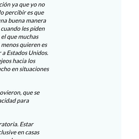
ción ya que yo no
o percibir es que
e una buena manera
s cuando les piden
n el que muchas
e menos quieren es
 a Estados Unidos.
jeos hacia los
ucho en situaciones
movieron, que se
vacidad para
atoria. Estar
clusive en casas