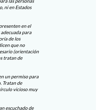
para las personas
, ni en Estados
presenten en el
y adecuada para
ría de los
dicen que no
cesario (orientación
os tratan de
raen un permiso para
. Tratan de
círculo vicioso muy
han escuchado de