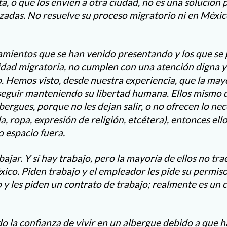
a, o que los envíen a otra ciudad, no es una solución 
zadas. No resuelve su proceso migratorio ni en México
amientos que se han venido presentando y los que se 
lidad migratoria, no cumplen con una atención digna 
 Hemos visto, desde nuestra experiencia, que la mayo
eguir manteniendo su libertad humana. Ellos mismo 
bergues, porque no les dejan salir, o no ofrecen lo ne
, ropa, expresión de religión, etcétera), entonces ell
o espacio fuera.
bajar. Y sí hay trabajo, pero la mayoría de ellos no t
co. Piden trabajo y el empleador les pide su permiso
 y les piden un contrato de trabajo; realmente es un 
 la confianza de vivir en un albergue debido a que 