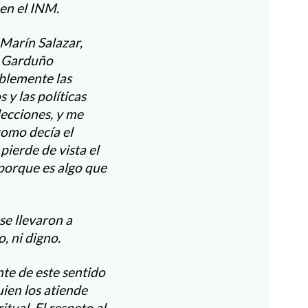
 en el INM.
Marín Salazar,
co Garduño
blemente las
 y las políticas
lecciones, y me
como decía el
pierde de vista el
 porque es algo que
e llevaron a
, ni digno.
te de este sentido
uien los atiende
ual. El respeto al