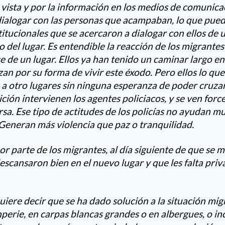
vista y por la información en los medios de comunica
ialogar con las personas que acampaban, lo que pued
titucionales que se acercaron a dialogar con ellos d
o del lugar. Es entendible la reacción de los migrante
e de un lugar. Ellos ya han tenido un caminar largo e
zan por su forma de vivir este éxodo. Pero ellos lo qu
a otro lugares sin ninguna esperanza de poder cruzar
ción intervienen los agentes policiacos, y se ven force
sa. Ese tipo de actitudes de los policías no ayudan m
 Generan más violencia que paz o tranquilidad.
r parte de los migrantes, al día siguiente de que se 
escansaron bien en el nuevo lugar y que les falta pri
iere decir que se ha dado solución a la situación migr
mperie, en carpas blancas grandes o en albergues, o in