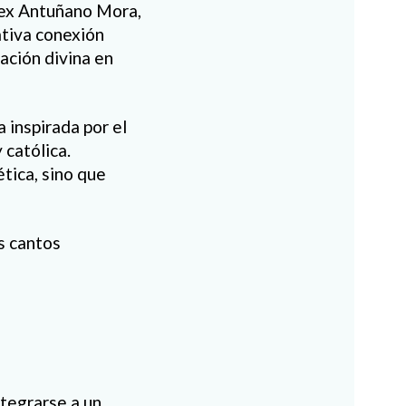
Alex Antuñano Mora,
ativa conexión
ración divina en
 inspirada por el
 católica.
tica, sino que
os cantos
ntegrarse a un