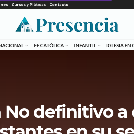
ones
Cursos y Pláticas
Contacto
NACIONAL
FE CATÓLICA
INFANTIL
IGLESIA E
 No definitivo a
stantes en su se