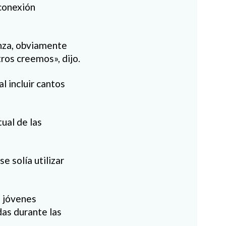
 conexión
banza, obviamente
ros creemos», dijo.
l incluir cantos
tual de las
e solía utilizar
s jóvenes
das durante las