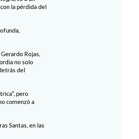
con la pérdida del
rofunda,
 Gerardo Rojas,
ordia no solo
detrás del
rica”, pero
omo comenzó a
as Santas, en las