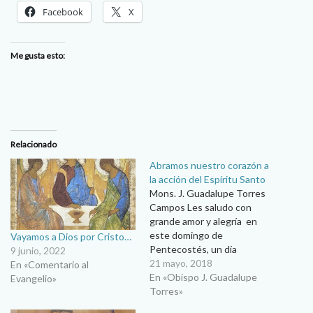
Facebook
X
Me gusta esto:
Relacionado
Abramos nuestro corazón a
la acción del Espíritu Santo
Mons. J. Guadalupe Torres
Campos Les saludo con
grande amor y alegría en
este domingo de
Vayamos a Dios por Cristo…
Pentecostés, un día
9 junio, 2022
precioso, de luz, de gracia,
21 mayo, 2018
En «Comentario al
de fuego, de viento del
En «Obispo J. Guadalupe
Evangelio»
soplo del Espíritu Santo.
Torres»
Concluímos todo un período