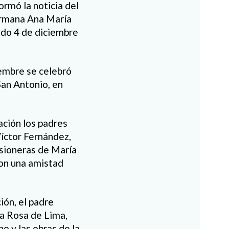
rmó la noticia del
ermana Ana María
ado 4 de diciembre
iembre se celebró
San Antonio, en
ación los padres
íctor Fernández,
isioneras de María
ron una amistad
ión, el padre
ta Rosa de Lima,
no y las obras de la