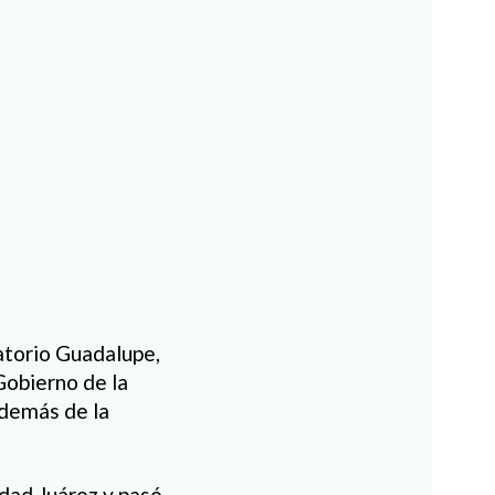
atorio Guadalupe,
Gobierno de la
demás de la
udad Juárez y pasó