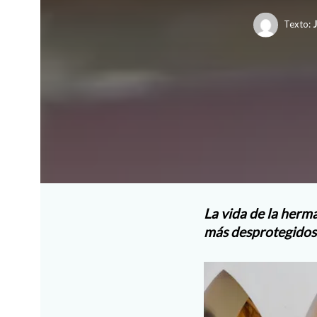
Texto:
J
La vida de la herm
más desprotegidos