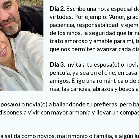
Día 2.
Escribe una nota especial d
virtudes. Por ejemplo: ‘Amor, grac
paciencia, responsabilidad y ejem
de los niños, la seguridad que brind
trato amoroso y amable para mí, tu
que nos permiten avanzar cada día’
Día 3.
Invita a tu esposa(o) o novia
película, ya sea en el cine, en cas
amigos. Elige una romántica o de 
risa, las caricias, abrazos y besos
sposa(o) o novia(o) a bailar donde tu prefieras, pero b
dispones a vivir con mayor armonía y llevar un compá
 salida como novios, matrimonio o familia, a algún lu