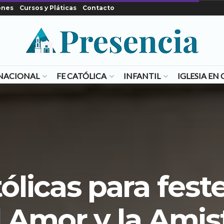
ones
Cursos y Pláticas
Contacto
NACIONAL
FE CATÓLICA
INFANTIL
IGLESIA E
ólicas para feste
l Amor y la Amis