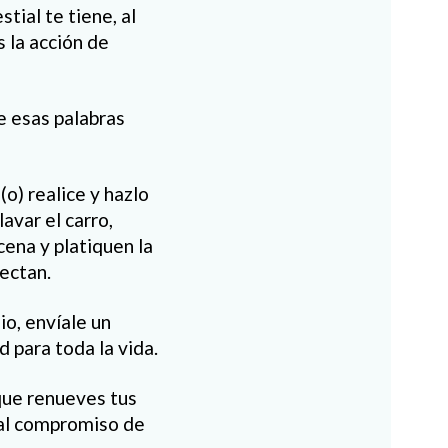
tial te tiene, al
s la acción de
e esas palabras
o) realice y hazlo
lavar el carro,
cena y platiquen la
ectan.
io, envíale un
 para toda la vida.
 que renueves tus
 al compromiso de