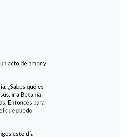
 un acto de amor y
ia, ¿Sabes qué es
sús, ir a Betania
zas. Entonces para
 el que puedo
migos este día