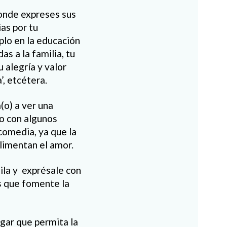
onde expreses sus
ias por tu
plo en la educación
as a la familia, tu
 alegría y valor
, etcétera.
(o) a ver una
a o con algunos
comedia, ya que la
 alimentan el amor.
aila y exprésale con
s que fomente la
gar que permita la