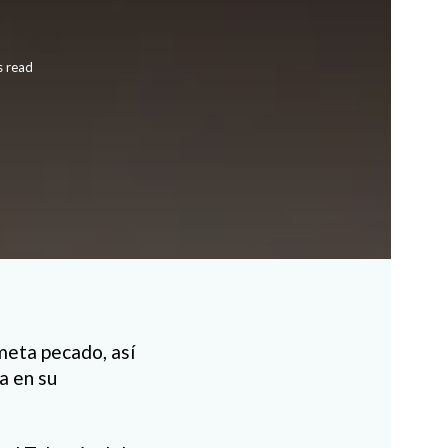
s read
meta pecado, así
a en su