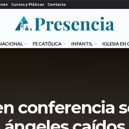
ones
Cursos y Pláticas
Contacto
NACIONAL
FE CATÓLICA
INFANTIL
IGLESIA E
n conferencia s
ángeles caídos