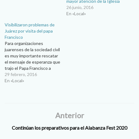
mayor atención de la Iglesia
26 junio, 2016
En «Local»
Visibilizaron problemas de
Juárez por visita del papa
Francisco
Para organizaciones
juarenses de la sociedad civil
es muy importante rescatar
el mensaje de esperanza que
trajo el Papa Francisco a
México, pero también asumir
29 febrero, 2016
el mensaje de justicia. “Al
En «Local»
Encuentro con Francisco” es
el nombre de la red
conformada por una
veintena de organizaciones
civiles que se unieron para…
Anterior
Continúan los preparativos para el Alabanza Fest 2020