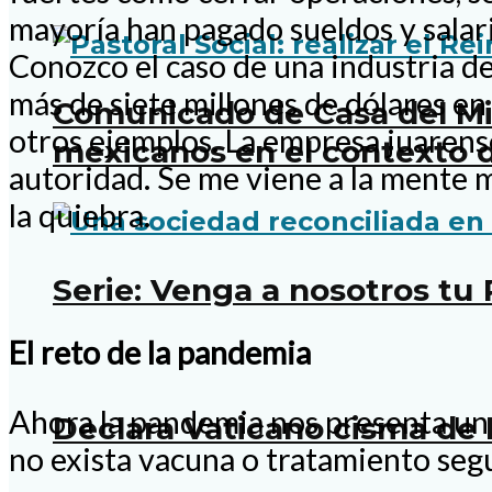
mayoría han pagado sueldos y salari
Conozco el caso de una industria d
más de siete millones de dólares en
Comunicado de Casa del Mig
otros ejemplos. La empresa juarense
mexicanos en el contexto d
autoridad. Se me viene a la mente 
la quiebra.
Serie: Venga a nosotros tu
El reto de la pandemia
Ahora la pandemia nos presenta un 
Declara Vaticano cisma de 
no exista vacuna o tratamiento seg