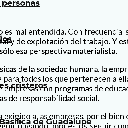
e personas
o es mal entendida. Con frecuencia, s
ios
al y de explotación del trabajo. Y es
sólo esa perspectiva materialista.
ásicas de la sociedad humana, la emp
 para todos los que pertenecen a ell
es cristeros
e empresas con programas de educac
s de responsabilidad social.
 exigido a las empresas, por el bien 
Basílica de Guadalupe
eguir pagando impuestos, seguir cump