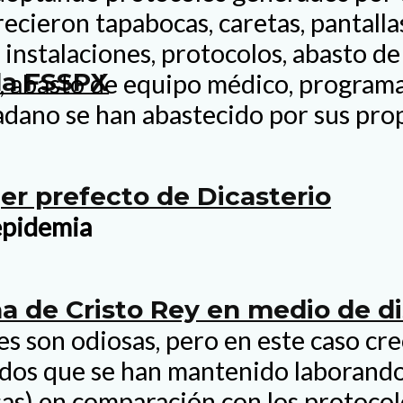
ecieron tapabocas, caretas, pantallas 
nstalaciones, protocolos, abasto de 
la FSSPX
, abasto de equipo médico, programa
dadano se han abastecido por sus pro
r prefecto de Dicasterio
 epidemia
 de Cristo Rey en medio de di
 son odiosas, pero en este caso creo
ados que se han mantenido laborand
sas) en comparación con los protocol