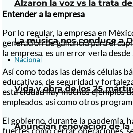
Alzaron la voz vs la trata d
Entender a la empresa
Por lo regular, la empresa en Méxic
La música nos conduce a D
generación de ganancia para el capit
la empresa, es un error verla desde 
Nacional
Así como todas las demás células b
educativas, de seguridad y fortaleza
Vida y obra de los 25 mártir
esta ciudad hay muchos ejemplos d
empleados, así como otros programa
El gobierno, durante la pandemia, ha
Anuncian renovación de la 
fuertes como cerrar operaciones, s