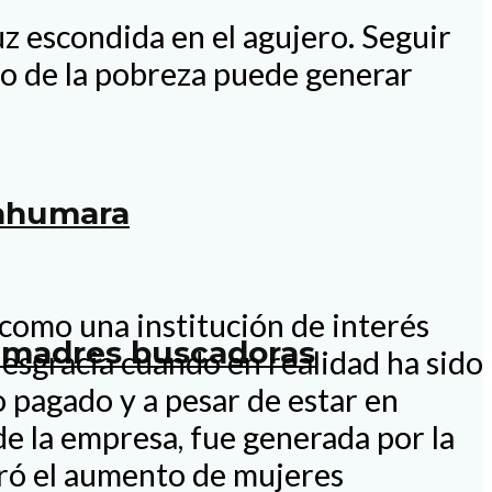
z escondida en el agujero. Seguir
nto de la pobreza puede generar
rahumara
como una institución de interés
as madres buscadoras
desgracia cuando en realidad ha sido
o pagado y a pesar de estar en
de la empresa, fue generada por la
stró el aumento de mujeres