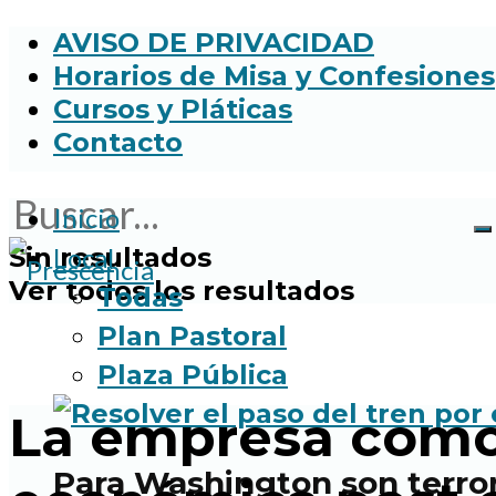
AVISO DE PRIVACIDAD
Horarios de Misa y Confesiones
Cursos y Pláticas
Contacto
Inicio
Sin resultados
Local
Ver todos los resultados
Todas
Plan Pastoral
Plaza Pública
La empresa como 
Para Washington son terror