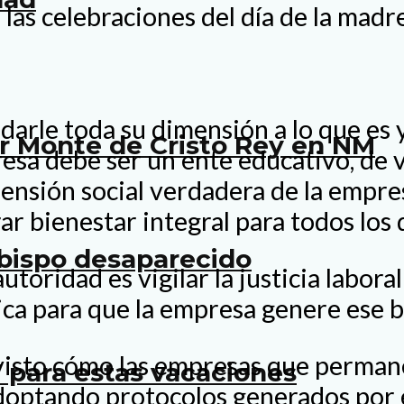
las celebraciones del día de la madre
io darle toda su dimensión a lo que e
er Monte de Cristo Rey en NM
resa debe ser un ente educativo, de v
imensión social verdadera de la empres
r bienestar integral para todos los q
bispo desaparecido
oridad es vigilar la justicia labora
a para que la empresa genere ese bie
visto cómo las empresas que permane
 para estas vacaciones
doptando protocolos generados por e