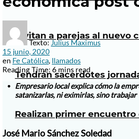
económica post 
Invitan a parejas al nuevo 
Texto:
Julius Maximus
15 junio, 2020
en
Fe Católica
,
llamados
Reading Time: 6 mins read
Tendrán sacerdotes jornad
Empresario local explica cómo la empre
satanizarlas, ni eximirlas, sino trabaja
Realizan primer encuentro 
José Mario Sánchez Soledad