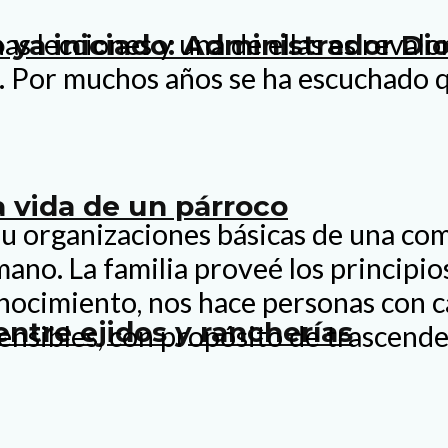
lecciones y una de ellas es revalori
 ya iniciado: Administrador D
 Por muchos años se ha escuchado que
la vida de un párroco
ulas u organizaciones básicas de una c
ano. La familia proveé los principios
conocimiento, nos hace personas con 
entre ejidos y rancherías
ensibles, con propósito de trascende