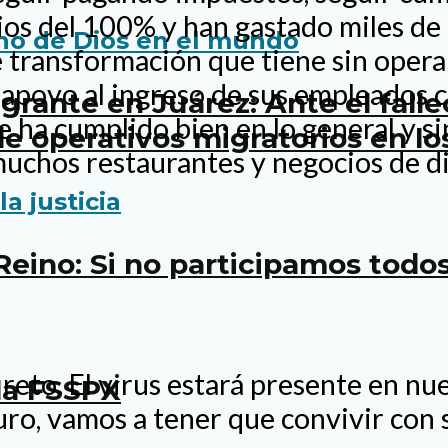
os del 100% y han gastado miles de 
e transformación que tiene sin oper
 apoyo al ingreso de sus empleados 
rante en Juárez: Ante el fall
 ha cumplido bien en lo general y si
e operativos migratorios en lo
muchos restaurantes y negocios de di
 Reino: Si no participamos tod
reto. El virus estará presente en nu
la FSSPX
uro, vamos a tener que convivir con 