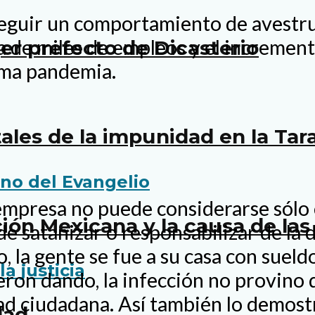
 seguir un comportamiento de avestru
da de miles de empleos y el increme
r prefecto de Dicasterio
sma pandemia.
tales de la impunidad en la Ta
empresa no puede considerarse sólo 
cción Mexicana y la causa de l
de satanizar o responsabilizar de la 
, la gente se fue a su casa con sueld
ieron dando, la infección no provino 
idad ciudadana. Así también lo demo
dad