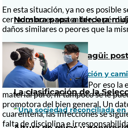
En esta situación, ya no es posible
cerrados no es sostenible, la pérdi
Nombra papa a tercera muje
daños similares o peores que la mi
El camino a Serocagüi: pos
Por eso la 
La clasificación de la Sele
material puro, ni tampoco se le pue
promotora del bien general. Un dato
cuarentena, las infecciones se sigu
falta de disciplina e irresponsabil
Altura de miras y generosi