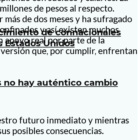
millones de pesos al respecto.
ar más de dos meses y ha sufragado
confinados y así existen muchos
ecimiento de connacionales
n apoyo real por parte de la
s Estados Unidos
versión que, por cumplir, enfrentan
os no hay auténtico cambio
estro futuro inmediato y mientras
sus posibles consecuencias.