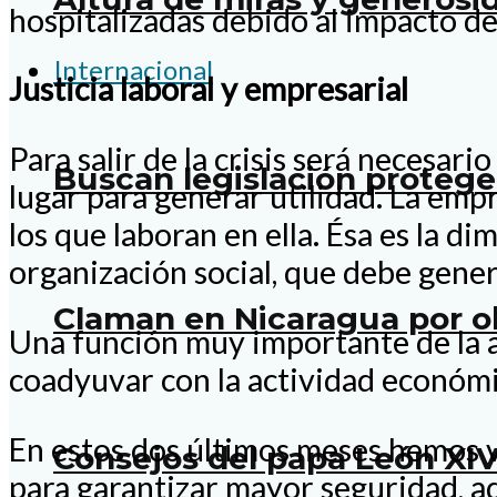
hospitalizadas debido al impacto de 
Internacional
Justicia laboral y empresarial
Para salir de la crisis será necesar
Buscan legislación proteg
lugar para generar utilidad. La emp
los que laboran en ella. Ésa es la d
organización social, que debe genera
Claman en Nicaragua por o
Una función muy importante de la aut
coadyuvar con la actividad económic
En estos dos últimos meses hemos 
Consejos del papa León XIV
para garantizar mayor seguridad, a