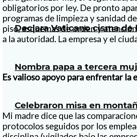
obligatorios por ley. De pronto apar
programas de limpieza y sanidad de i
Declara Vaticano cisma de 
piso, esquemas de orden y atención
a la autoridad. La empresa y el ciu
Nombra papa a tercera muje
Es valioso apoyo para enfrentar la
Celebraron misa en montaña
Mi madre dice que las comparaciones
protocolos seguidos por los emple
disciplina (vigilados bajo las empre