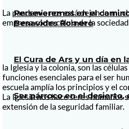
La pandemia nos está dejando muchas 
Perseveremos en el camino
empresa como célula de la sociedad.
Benavides Romero
El Cura de Ars y un día en 
la Iglesia y la colonia, son las cél
funciones esenciales para el ser hum
escuela amplía los principios y el 
Ser párroco en el desierto, 
La Iglesia nos hace seres humanos s
extensión de la seguridad familiar.