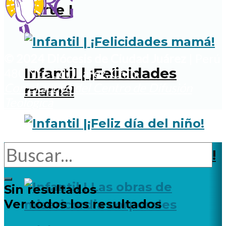
Parte I
© 2024 Diócesis de Ciudad Juárez
| Perú
Infantil | ¡Felicidades
480 Nte Cd. Juárez, Chih.
Con el apoyo del Centro de Difusión
mamá!
Teológica
Infantil |¡Feliz día del niño!
Sin resultados
Ver todos los resultados