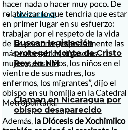
hacer nada o hacer muy poco. De
relativizar lo que tendría que estar
Internacional
en primer lugar en su esfuerzo:
trabajar por el respeto de la vida
Buscan legislación
de las personas, especialmente las
proteger Monte de Cristo
más vulnerables, dígase las
mujeres, los niños, los niños en el
Rey en NM
vientre de sus madres, los
enfermos, los migrantes”, dijo el
obispo en su homilía en la Catedral
Claman en Nicaragua por
Metropolitana.
obispo desaparecido
Además,
la Diócesis de Xochimilco