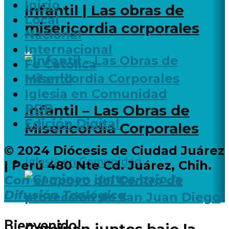
Inicio
Infantil | Las obras de
Local
misericordia corporales
Nacional
Internacional
Fe Católica
Infantil
Iglesia en Comunidad
PDP
Infantil – Las Obras de
Edición Digital
Misericordia Corporales
© 2024 Diócesis de Ciudad Juárez
Iglesia en Comunidad
| Perú 480 Nte Cd. Juárez, Chih.
Con el apoyo del Centro de
Difusión Teológica
Bienvenido!