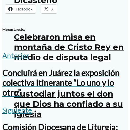
Dicasterio
Facebook
X
Me gusta esto:
Celebraron misa en
montaña de Cristo Rey en
Anterior
medio de disputa legal
Concluirá en Juárez la exposición
colectiva itinerante “Lo uno y lo
otro”
Custodiar juntos el don
que Dios ha confiado a su
Siguiente
Iglesia
Comisión Diocesana de Liturgia: