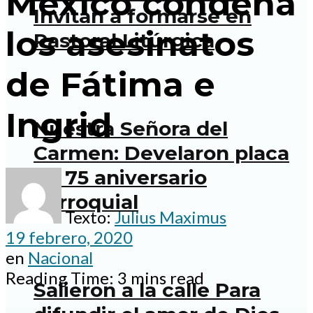
México condena
Invitan a formarse en
los asesinatos
Pastoral Litúrgica
de Fátima e
Ingrid
Nuestra Señora del
Carmen: Develaron placa
de 75 aniversario
parroquial
Texto:
Julius Maximus
19 febrero, 2020
en
Nacional
Reading Time: 3 mins read
Salieron a la calle Para