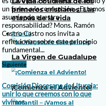
es clave para el auténtico cambio y
La vida cotidiana de los
un freno a la corrupción. ¿Estamos
primeros cristianos: Las
asumiendo nuestra
etapas de la vida
responsabilidad? Mons. Ramón
Castro Castro nos invita a
Infantil
reflexionar sobre este principio
fundamental...
La Virgen de Guadalupe
Siguiente
Comisión Diocesana de Liturgia:
¡Comienza el Adviento!
unir lo que creemos con lo que
vivimos