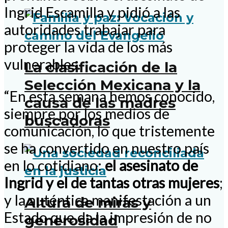
Ingrid Escamilla y pidió a las
autoridades trabajar para
proteger la vida de los más
vulnerables.
La clasificación de la
Selección Mexicana y la
“En esta semana hemos conocido,
causa de las madres
siempre por los medios de
buscadoras
comunicación, lo que tristemente
se ha convertido en nuestro país
en lo cotidiano:
el asesinato de
Ingrid y el de tantas otras mujeres
;
y la auténtica manifestación a un
Altura de miras y
Estado que da la impresión de no
generosidad