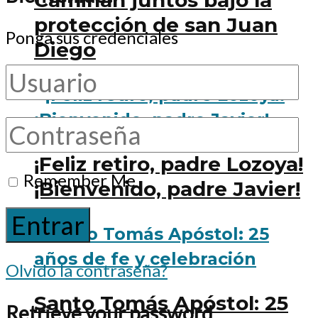
Caminan juntos bajo la
protección de san Juan
Ponga sus credenciales
Diego
¡Feliz retiro, padre Lozoya!
Remember Me
¡Bienvenido, padre Javier!
Olvido la contraseña?
Santo Tomás Apóstol: 25
Retrieve your password