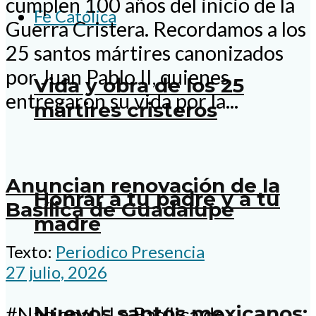
cumplen 100 años del inicio de la
Fe Católica
Guerra Cristera. Recordamos a los
25 santos mártires canonizados
por Juan Pablo II, quienes
Vida y obra de los 25
entregaron su vida por la...
mártires cristeros
Anuncian renovación de la
Honrar a tu padre y a tu
Basílica de Guadalupe
madre
Texto:
Periodico Presencia
27 julio, 2026
Nuevos santos mexicanos:
#Nacional | La Basílica de