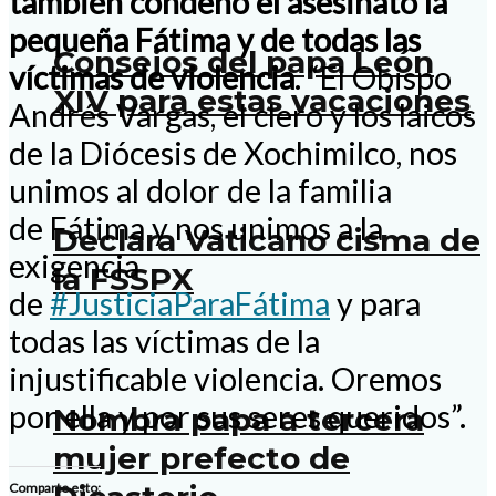
también condenó el asesinato la
pequeña Fátima y de todas las
Consejos del papa León
víctimas de violencia
.
“El Obispo
XIV para estas vacaciones
Andrés Vargas, el clero y los laicos
de la Diócesis de Xochimilco, nos
unimos al dolor de la familia
de
Fátima
y nos unimos a la
Declara Vaticano cisma de
exigencia
la FSSPX
de
#JusticiaParaFátima
y para
todas las víctimas de la
injustificable violencia. Oremos
por ella y por sus seres queridos”.
Nombra papa a tercera
mujer prefecto de
Comparte esto: