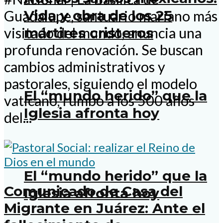
Vida y obra de los 25
Guadalupe, santuario mariano más
visitado del mundo, anuncia una
mártires cristeros
profunda renovación. Se buscan
cambios administrativos y
pastorales, siguiendo el modelo
El “mundo herido” que la
vaticano, rumbo a los 500 años
Iglesia afronta hoy
del...
El “mundo herido” que la
Comunicado de Casa del
Iglesia afronta hoy
Migrante en Juárez: Ante el