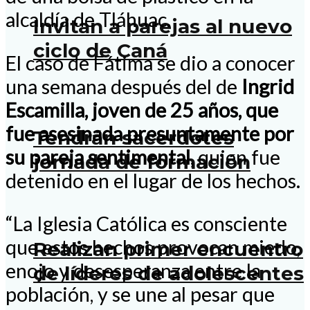
alcaldía de Tláhuac.
Invitan a parejas al nuevo
ciclo de Caná
El caso de Fátima se dio a conocer
una semana después del de
Ingrid
Escamilla, joven de 25 años, que
fue asesinada presuntamente por
Tendrán sacerdotes
su pareja sentimental
, quien fue
jornada de formación
detenido en el lugar de los hechos.
“La Iglesia Católica es consciente
que estos hechos provocan miedo,
Realizan primer encuentro
enojo y desesperanza entre la
de líderes de adolescentes
población, y se une al pesar que