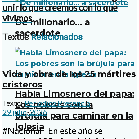
unir lo que creemos con lo que
vivimos
De millonario… a
sacerdote
Textos
Relacionados
Vida y obra de los 25 mártires
cristeros
Habla Limosnero del papa:
Texto:
Periodico Presencia
Los pobres son la
29 julio, 2026
brújula para caminar en la
Iglesia
#Nacional | En este año se