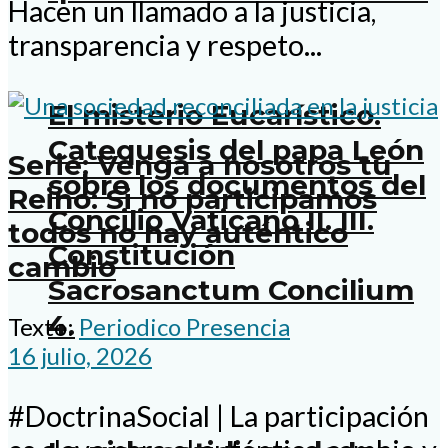
Hacen un llamado a la justicia,
transparencia y respeto...
El misterio Eucarístico.
Catequesis del papa León
Serie: Venga a nosotros tu
sobre los documentos del
Reino: Si no participamos
Concilio Vaticano II. III.
todos no hay auténtico
Constitución
cambio
Sacrosanctum Concilium
4.
Texto:
Periodico Presencia
16 julio, 2026
#DoctrinaSocial | La participación