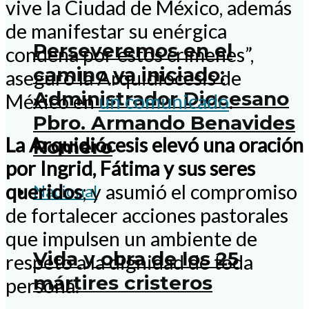
vive la Ciudad de México, además
de manifestar su enérgica
Perseveremos en el
condena por estos crímenes”,
camino ya iniciado:
aseguró la Arquidiócesis de
Administrador Diocesano
México en
un comunicado
.
Pbro. Armando Benavides
La Arquidiócesis
elevó una oración
Romero
por Ingrid, Fátima y sus seres
queridos
; y asumió el compromiso
Nacional
de fortalecer acciones pastorales
que impulsen un ambiente de
Vida y obra de los 25
respeto a la dignidad de toda
mártires cristeros
persona.