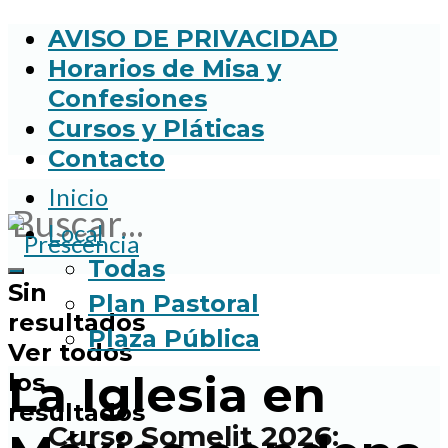
AVISO DE PRIVACIDAD
Horarios de Misa y
Confesiones
Cursos y Pláticas
Contacto
Inicio
Local
Todas
Sin
Plan Pastoral
resultados
Plaza Pública
Ver todos
La Iglesia en
los
resultados
Curso Somelit 2026: