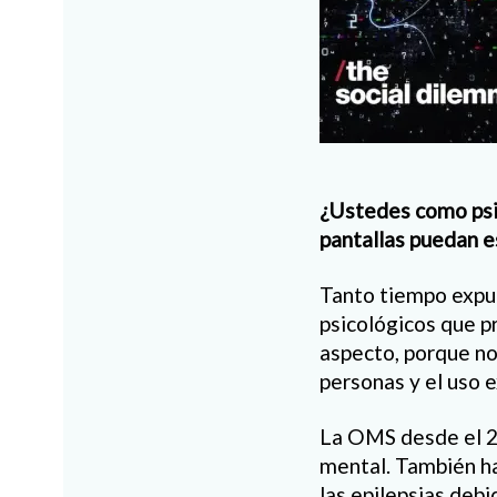
¿Ustedes como psic
pantallas puedan e
Tanto tiempo expue
psicológicos que p
aspecto, porque no
personas y el uso 
La OMS desde el 2
mental. También ha
las epilepsias debi