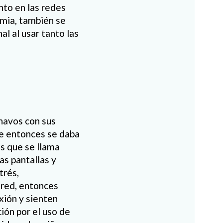
nto en las redes
emia, también se
l al usar tanto las
havos con sus
de entonces se daba
as que se llama
as pantallas y
trés,
 red, entonces
xión y sienten
ción por el uso de