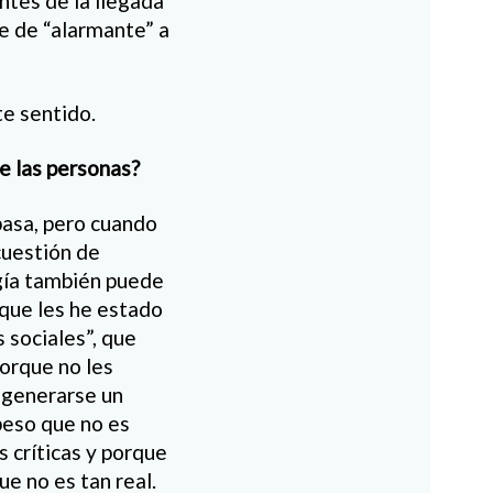
ntes de la llegada
se de “alarmante” a
te sentido.
e las personas?
pasa, pero cuando
cuestión de
ogía también puede
que les he estado
 sociales”, que
porque no les
a generarse un
peso que no es
s críticas y porque
e no es tan real.