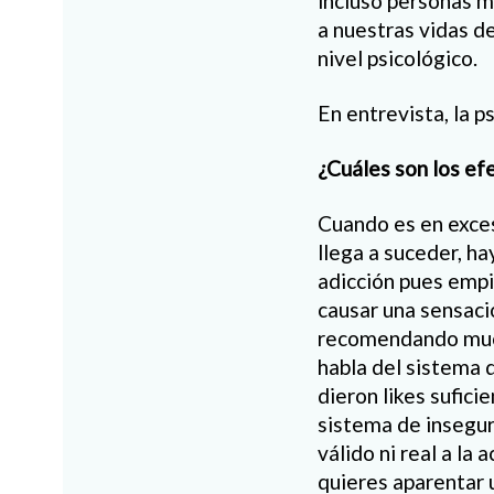
incluso personas m
a nuestras vidas de
nivel psicológico.
En entrevista, la 
¿Cuáles son los ef
Cuando es en exces
llega a suceder, h
adicción pues empi
causar una sensaci
recomendando mucho
habla del sistema 
dieron likes sufic
sistema de insegur
válido ni real a la
quieres aparentar 