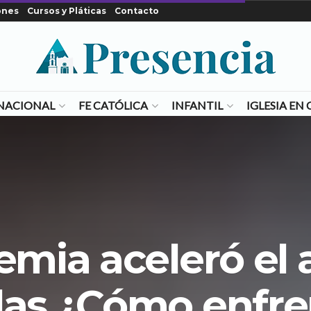
ones
Cursos y Pláticas
Contacto
NACIONAL
FE CATÓLICA
INFANTIL
IGLESIA E
mia aceleró el
las ¿Cómo enfre