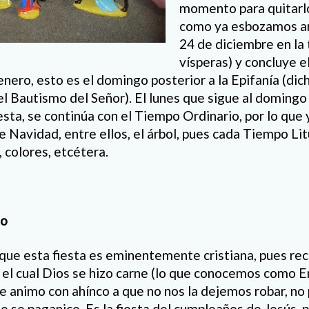
momento para quitarlo
como ya esbozamos ar
24 de diciembre en la
vísperas) y concluye 
enero, esto es el domingo posterior a la Epifanía (di
el Bautismo del Señor). El lunes que sigue al domingo
sta, se continúa con el Tiempo Ordinario, por lo que 
 Navidad, entre ellos, el árbol, pues cada Tiempo Lit
 colores, etcétera.
to
ue esta fiesta es eminentemente cristiana, pues re
el cual Dios se hizo carne (lo que conocemos como E
ue animo con ahínco a que no nos la dejemos robar, n
e se paganice. Es la fiesta del cumpleaños de Jesús, p