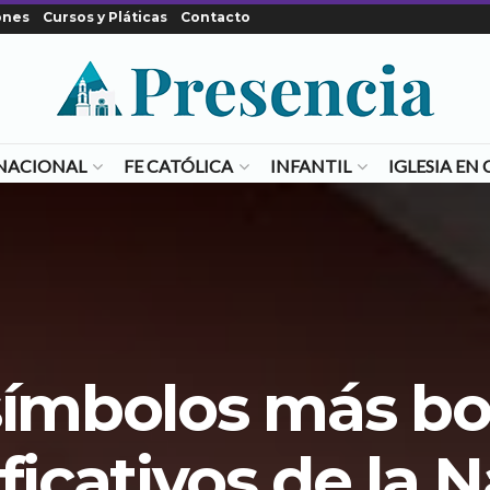
ones
Cursos y Pláticas
Contacto
NACIONAL
FE CATÓLICA
INFANTIL
IGLESIA E
símbolos más bo
ificativos de la 