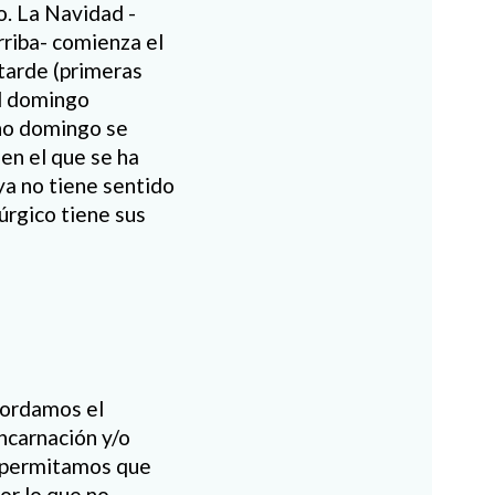
. La Navidad -
riba- comienza el
 tarde (primeras
el domingo
cho domingo se
 en el que se ha
ya no tiene sentido
úrgico tiene sus
cordamos el
ncarnación y/o
o permitamos que
or lo que no