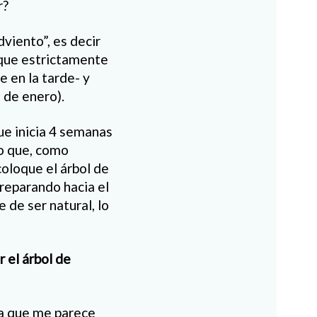
r?
viento”, es decir
(que estrictamente
 en la tarde- y
 de enero).
ue inicia 4 semanas
lo que, como
coloque el árbol de
reparando hacia el
 de ser natural, lo
 el árbol de
sa que me parece