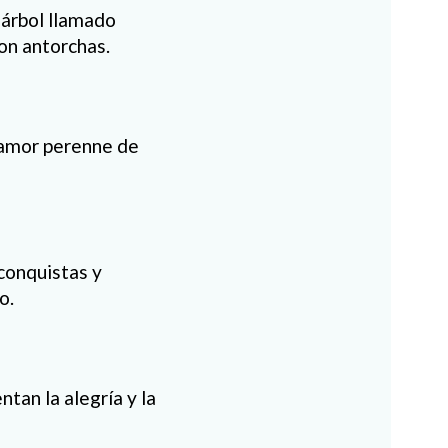
 árbol llamado
con antorchas.
l amor perenne de
conquistas y
o.
tan la alegría y la